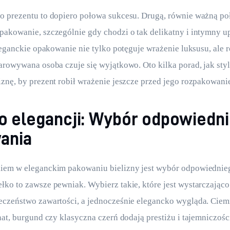
 prezentu to dopiero połowa sukcesu. Drugą, równie ważną poł
akowanie, szczególnie gdy chodzi o tak delikatny i intymny u
Eleganckie opakowanie nie tylko potęguje wrażenie luksusu, ale 
arowywana osoba czuje się wyjątkowo. Oto kilka porad, jak styl
znę, by prezent robił wrażenie jeszcze przed jego rozpakowani
o elegancji: Wybór odpowiedn
ania
iem w eleganckim pakowaniu bielizny jest wybór odpowiednie
ko to zawsze pewniak. Wybierz takie, które jest wystarczająco
czeństwo zawartości, a jednocześnie elegancko wygląda. Ciemn
nat, burgund czy klasyczna czerń dodają prestiżu i tajemniczośc