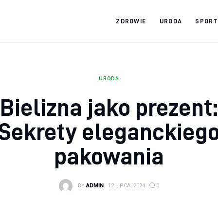
ZDROWIE
URODA
SPORT
Zdrowy jak ja
Bądź zdrowy na lata!
URODA
Bielizna jako prezent
Sekrety eleganckieg
pakowania
BY
ADMIN
12 LIPCA, 2024
0