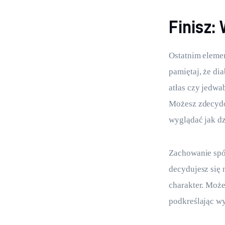
Finisz:
Ostatnim elemen
pamiętaj, że di
atłas czy jedwab
Możesz zdecydo
wyglądać jak dz
Zachowanie spój
decydujesz się 
charakter. Może 
podkreślając w