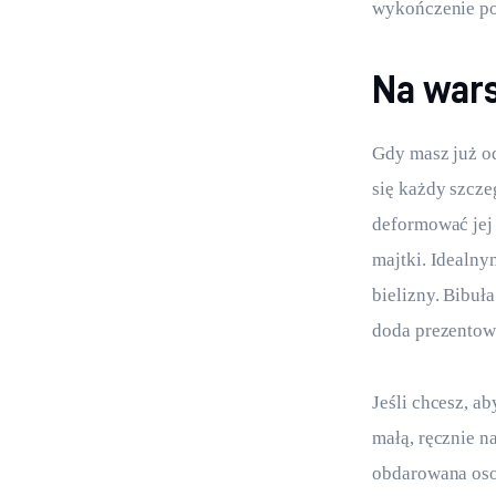
wykończenie po
Na wars
Gdy masz już od
się każdy szcze
deformować jej 
majtki. Idealny
bielizny. Bibuł
doda prezentowi
Jeśli chcesz, a
małą, ręcznie n
obdarowana oso