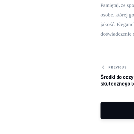
Pamiętaj, że sp
osobę, której g
jakość. Eleganc
doświadczenie 
Nawiga
PREVIOUS
Środki do oczy
skutecznego l