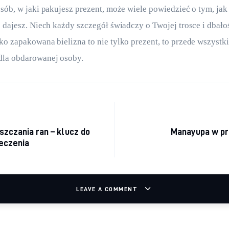
osób, w jaki pakujesz prezent, może wiele powiedzieć o tym, jak
o dajesz. Niech każdy szczegół świadczy o Twojej trosce i dbało
ko zapakowana bielizna to nie tylko prezent, to przede wszyst
dla obdarowanej osoby.
cja wpisu
szczania ran – klucz do
Manayupa w pr
eczenia
LEAVE A COMMENT