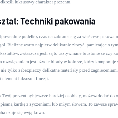
dkreśli luksusowy charakter prezentu.
ztat: Techniki pakowania
powiednie pudełko, czas na zabranie się za właściwe pakowanie
gół. Bieliznę warto najpierw delikatnie złożyć, pamiętając o tym
kształtów, zwłaszcza jeśli są to usztywniane biustonosze czy 
m rozwiązaniem jest użycie bibuły w kolorze, który komponuje 
a nie tylko zabezpieczy delikatne materiały przed zagnieceniami
 element luksusu i finezji.
by Twój prezent był jeszcze bardziej osobisty, możesz dodać do
apisaną kartkę z życzeniami lub miłym słowem. To zawsze spraw
ba czuje się wyjątkowo.