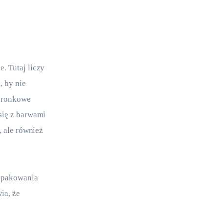
. Tutaj liczy 
, by nie 
koronkowe 
się z barwami 
, ale również 
 opakowania 
ia, że 