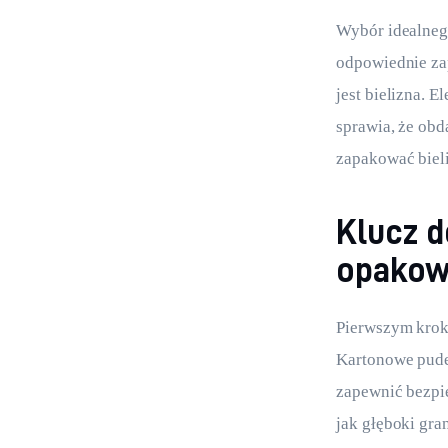
Wybór idealnego
odpowiednie zap
jest bielizna. 
sprawia, że obd
zapakować bieli
Klucz d
opakow
Pierwszym krok
Kartonowe pudeł
zapewnić bezpie
jak głęboki gra