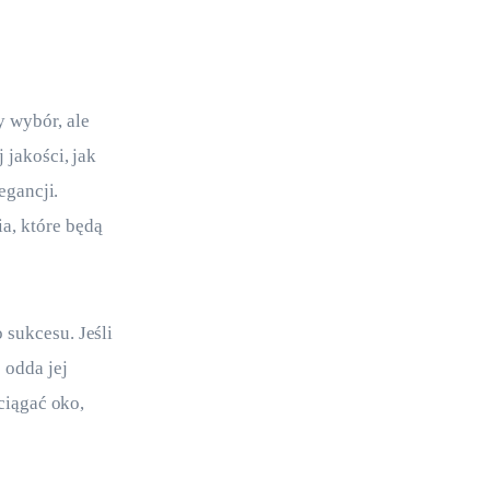
 wybór, ale 
 jakości, jak 
egancji. 
a, które będą 
sukcesu. Jeśli 
 odda jej 
ciągać oko, 