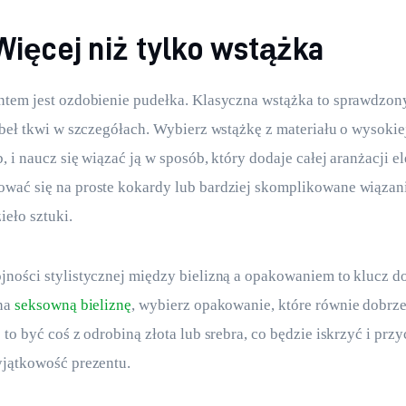
 Więcej niż tylko wstążka
tem jest ozdobienie pudełka. Klasyczna wstążka to sprawdzony
abeł tkwi w szczegółach. Wybierz wstążkę z materiału o wysokiej
, i naucz się wiązać ją w sposób, który dodaje całej aranżacji el
wać się na proste kokardy lub bardziej skomplikowane wiązani
ieło sztuki.
ności stylistycznej między bielizną a opakowaniem to klucz do 
na 
seksowną bieliznę
, wybierz opakowanie, które równie dobrze
to być coś z odrobiną złota lub srebra, co będzie iskrzyć i przy
yjątkowość prezentu.