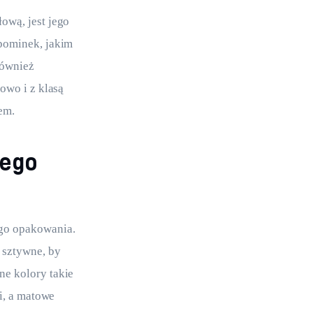
ową, jest jego 
pominek, jakim 
również 
owo i z klasą 
em.
iego
go opakowania. 
 sztywne, by 
e kolory takie 
i, a matowe 