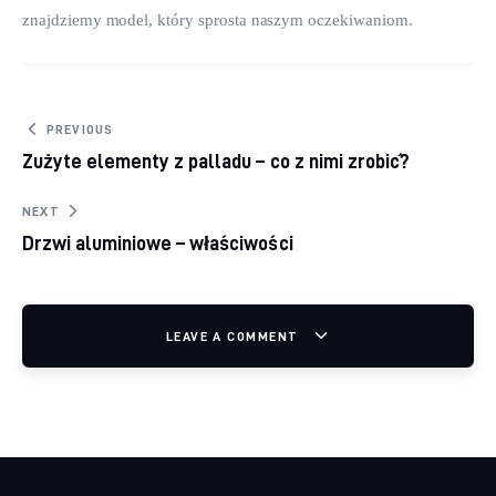
znajdziemy model, który sprosta naszym oczekiwaniom.
Nawigacja wpisu
PREVIOUS
Zużyte elementy z palladu – co z nimi zrobić?
NEXT
Drzwi aluminiowe – właściwości
LEAVE A COMMENT