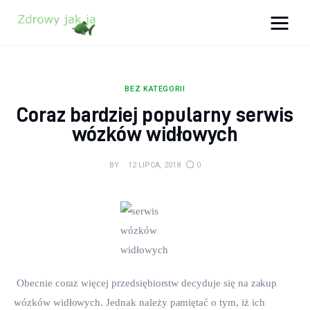
Zdrowy jak ja
Bądź zdrowy na lata!
BEZ KATEGORII
Zdrowie
Coraz bardziej popularny serwis
wózków widłowych
Uroda
BY
12 LIPCA, 2018
0
Sport
Lifestyle
Porady
Kontakt
 Obecnie coraz więcej przedsiębiorstw decyduje się na zakup 
wózków widłowych. Jednak należy pamiętać o tym, iż ich 