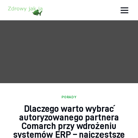
Zdrowy jak ja
Bądź zdrowy na lata!
Zdrowie
Uroda
Sport
Lifestyle
PORADY
Dlaczego warto wybrać
Porady
autoryzowanego partnera
Kontakt
Comarch przy wdrożeniu
systemów ERP – najczęstsze