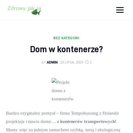
Zdrowy jak ja
Bądź zdrowy na lata!
BEZ KATEGORII
Zdrowie
Dom w kontenerze?
Uroda
BY
ADMIN
20 LIPCA, 2009
5
Sport
Lifestyle
Porady
Bardzo oryginalny pomysł – firma Tempohousing z Holandii 
Kontakt
projektuje i stawia domy… 
z kontenerów transportowych!
Mamy więc za jednym zamachem szybką, tanią i ekologiczną 