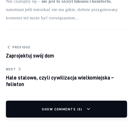
Nie czarujmy się – 
nie jest to szczyt luksusu i komfortu
, 
natomiast jeśli mieszkać nie ma gdzie, dobrze przygotowany 
kontener też może być rozwiązaniem…
Nawigacja wpisu
PREVIOUS
Zaprojektuj swój dom
NEXT
Hale stalowe, czyli cywilizacja wielkomiejska –
felieton
SHOW COMMENTS (5)