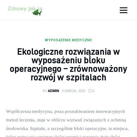
Zdrowy jak ja
Bądź zdrowy na lata!
WYPOSAŻENIE MEDYCZNE
Zdrowie
Ekologiczne rozwiązania w
wyposażeniu bloku
Uroda
operacyjnego – zrównoważony
rozwój w szpitalach
Sport
Lifestyle
BY
ADMIN
4 MARCA, 2025
0
Porady
Współczesna medycyna, poza poszukiwaniem innowacyjnych 
metod leczenia, staje w obliczu wyzwań związanych z ochroną 
Kontakt
środowiska. Szpitale, a szczególnie bloki operacyjne, to miejsca, 
które zużywają ogromne ilości energii i generują duże ilości 