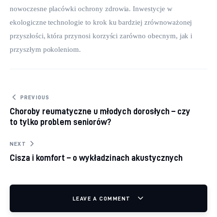
nowoczesne placówki ochrony zdrowia. Inwestycje w 
ekologiczne technologie to krok ku bardziej zrównoważonej 
przyszłości, która przynosi korzyści zarówno obecnym, jak i 
przyszłym pokoleniom.
Nawigacja wpisu
PREVIOUS
Choroby reumatyczne u młodych dorosłych – czy
to tylko problem seniorów?
NEXT
Cisza i komfort – o wykładzinach akustycznych
LEAVE A COMMENT