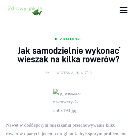
Zdrowy jak ja
Bądź zdrowy na lata!
BEZ KATEGORII
Zdrowie
Jak samodzielnie wykonać
wieszak na kilka rowerów?
Uroda
BY
1 WRZEŚNIA, 2016
0
Sport
Lifestyle
Porady
Kontakt
Nawet w dość sporym mieszkaniu przechowywanie kilku 
rowerów opartych jeden o drugi może być sporym problemem. 