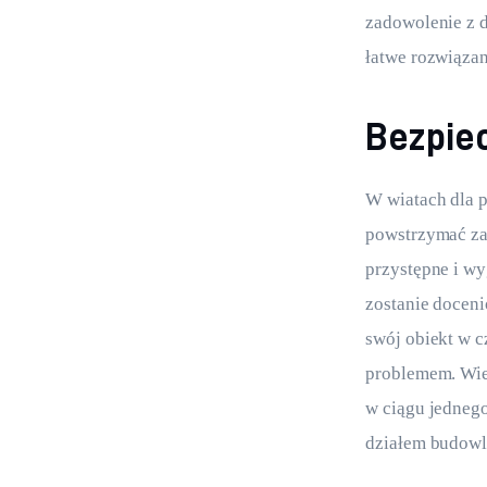
zadowolenie z dz
łatwe rozwiązan
Bezpiec
W wiatach dla p
powstrzymać zaś
przystępne i wy
zostanie doceni
swój obiekt w c
problemem. Wie
w ciągu jednego
działem budow