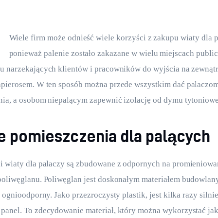
Wiele firm może odnieść wiele korzyści z zakupu wiaty dla p
ponieważ palenie zostało zakazane w wielu miejscach publi
u narzekających klientów i pracowników do wyjścia na zewnątr
papierosem. W ten sposób można przede wszystkim dać palaczom
enia, a osobom niepalącym zapewnić izolację od dymu tytoniow
 pomieszczenia dla palących
ji wiaty dla palaczy są zbudowane z odpornych na promieniowa
 poliwęglanu. Poliwęglan jest doskonałym materiałem budowlan
i ognioodporny. Jako przezroczysty plastik, jest kilka razy silnie
panel. To zdecydowanie materiał, który można wykorzystać jak