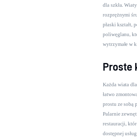
dla szkła. Wiat
rozprężnymi śru
płaski kształt,
poliwęglanu, kt
wytrzymałe w ko
Proste 
Każda wiata dla
łatwo zmontowa
prostu ze sobą 
Palarnie zewnęt
restauracji, kt
dostępnej usług