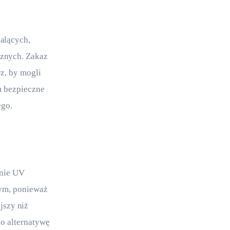
alących, 
cznych. Zakaz 
z, by mogli 
 bezpieczne 
ego.
nie UV 
ym, ponieważ 
jszy niż 
o alternatywę 