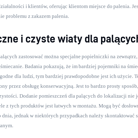
iałalności i klientów, oferując klientom miejsce do palenia. Jest
ie problemu z zakazem palenia.
zne i czyste wiaty dla palącyc
alących zastosować można specjalne popielniczki na zewnątrz,
miecanie. Badania pokazują, że im bardziej pojemniki na śmiec
godne dla ludzi, tym bardziej prawdopodobne jest ich użycie. T
ony przez obsługę konserwacyjną. Jest to bardzo prosty sposób
zystości. Dodanie pomieszczeń dla palących do lokalizacji nie j
le z tych produktów jest łatwych w montażu. Mogą być dosłow
 dnia, jednak w niektórych przypadkach należy skontaktować s
lanym.