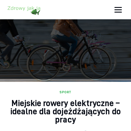
Zdrowy jak ja
Bądź zdrowy na lata!
Zdrowie
Uroda
Sport
Lifestyle
SPORT
Miejskie rowery elektryczne –
Porady
idealne dla dojeżdżających do
Kontakt
pracy