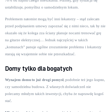
70% od najmu całego mieszkania. Później, gdy sytuacja się 
ustabilizuje, pomyślisz o samodzielnym lokum.
Problemem natomist mogą być inni lokatorzy – stąd zalecam 
przed podpisaniem umowy zapoznać się z nimi nieco, tak by nie 
okazało się że kolega zza ściany planuje nocami trenować grę 
na gitarze elektrycznej… Jednak najczęściej w takich 
„komunach” panuje ogólne zrozumienie problemu i lokatorzy 
starają się wzajemnie sobie nie przeszkadzać.
Domy tylko dla bogatych
Wynajem domu to już drogi pomysł
, podobnie też jego kupno, 
czy samodzielna budowa. Z własnych doświadczeń nie 
polecamy młodym takich inwestycji, chyba że naprawdę kogoś 
stać.