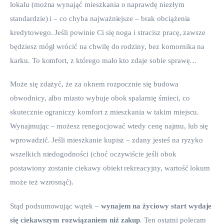
lokalu (można wynająć mieszkania o naprawdę niezłym 
standardzie) i – co chyba najważniejsze – brak obciążenia 
kredytowego. Jeśli powinie Ci się noga i stracisz pracę, zawsze 
będziesz mógł wrócić na chwilę do rodziny, bez komornika na 
karku. To komfort, z którego mało kto zdaje sobie sprawę…
Może się zdażyć, że za oknem rozpocznie się budowa 
obwodnicy, albo miasto wybuje obok spalarnię śmieci, co 
skutecznie ograniczy komfort z mieszkania w takim miejscu. 
Wynajmując – możesz renegocjować wtedy cenę najmu, lub się 
wprowadzić. Jeśli mieszkanie kupisz – zdany jesteś na ryzyko 
wszelkich niedogodności (choć oczywiście jeśli obok 
postawiony zostanie ciekawy obiekt rekreacyjny, wartość lokum 
może też wzrosnąć).
Stąd podsumowując wątek –
 wynajem na życiowy start wydaje 
się ciekawszym rozwiązaniem niż zakup
. Ten ostatni polecam 