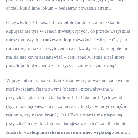
chcieli kupić inne lokum – będziemy poważnie stratni.
Oczywiście jeśli masz odpowiednie fundusze, a mieszkanie 
kupujesz nie tyle w celach inwestycyjnych, co przede wszystkim 
mieszkaniowych – 
możesz zakup rozważyć
. Jeśli stać Cię (lub 
rodziców) od razu na wyłożenie całej kwoty, wtedy w ogóle nie 
ma się nad czym zastanawiać – ceny spadły, istnieje zaś spore 
prawdopodobieństwo że po kryzysie znów zaczną rosnąć.
W przypadku brania kredytu zastanów się poważnie nad swoimi 
możliwościami finansowymi (obecna i przewidywana w 
przyszłości płaca, ścieżka kariery, itd.) i planami  życiowymi 
(być może będziesz chciał zamieszkać kiedyś w innym mięście, 
regionie, czy nawet kraju?). Jeśli Twoja branża ma niepewną 
przyszłość na rynku, lub też planujesz wyjechać za kilka lat do 
Australii –
 zakup mieszkania może nie mieć większego sensu
…