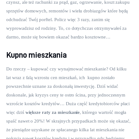
czynsz, ale też rachunki za prąd, gaz, ogrzewanie, koszt zakupu 
sprzętów domowych, remontów i wielu drobiazgów które będą 
odchudzać Twój porftel. Policz więc 3 razy, zanim się 
wyprowadzisz od rodziny. To, co dotychczas otrzymywałeś za 
darmo, może się bowiem okazać bardzo kosztowne…
Kupno mieszkania
Do rzeczy – kupować czy wynajmować mieszkanie? Od kilku 
lat wraz z falą wzrostu cen mieszkań, ich  kupno zostało 
powszechnie uznane za doskonałą inwestycję. Dziś widać 
doskonale, jak kryzys ceny te ostro ścina, przy jednoczesnym 
wzroście kosztów kredytów… Duża część kredytobiorców płaci 
więc dziś 
większe raty za mieszkanie
, którego wartość mogła 
spaść nawet o 20%! W skrajnych przypadkach może się okazać, 
że pieniądze uzyskane ze spłacanego kilka lat mieszkania nie 
pokryją nawet kosztów kredytu i w przypadku gdy będziemy 