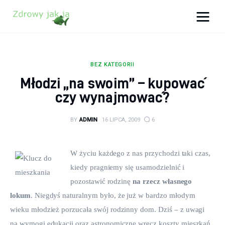
Zdrowy jak ja
Bądź zdrowy na lata!
BEZ KATEGORII
Zdrowie
Młodzi „na swoim” – kupować
czy wynajmować?
Uroda
BY
ADMIN
16 LIPCA, 2009
6
Sport
Lifestyle
W życiu każdego z nas przychodzi taki czas, 
kiedy pragniemy się usamodzielnić i 
Porady
pozostawić rodzinę 
na rzecz własnego 
lokum
. Niegdyś naturalnym było, że już w bardzo młodym 
Kontakt
wieku młodzież porzucała swój rodzinny dom. Dziś – z uwagi 
na wymogi edukacji oraz astronomiczne wręcz koszty mieszkań 