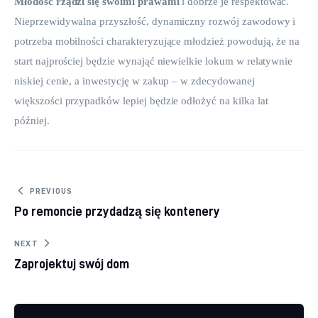
Młodość rządzi się swoimi prawam
i
 i dobrze je respektować. 
Nieprzewidywalna przyszłość, dynamiczny rozwój zawodowy i 
potrzeba mobilności charakteryzujące młodzież powodują, że na 
start najprościej będzie wynająć niewielkie lokum w relatywnie 
niskiej cenie, a inwestycję w zakup – w zdecydowanej 
większości przypadków lepiej będzie odłożyć na kilka lat 
później.
Nawigacja wpisu
PREVIOUS
Po remoncie przydadzą się kontenery
NEXT
Zaprojektuj swój dom