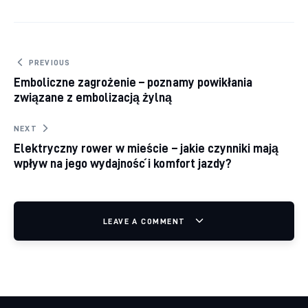
Nawigacja wpisu
PREVIOUS
Emboliczne zagrożenie – poznamy powikłania
związane z embolizacją żylną
NEXT
Elektryczny rower w mieście – jakie czynniki mają
wpływ na jego wydajność i komfort jazdy?
LEAVE A COMMENT