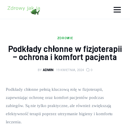
Zdrowy jak ja
Bądź zdrowy na lata!
ZDROWIE
Zdrowie
Podkłady chłonne w fizjoterapii
– ochrona i komfort pacjenta
Uroda
BY
ADMIN
19 KWIETNIA, 2024
0
Sport
Lifestyle
Podkłady chłonne pełnią kluczową rolę w fizjoterapii, 
zapewniając ochronę oraz komfort pacjentów podczas 
Porady
zabiegów. Są nie tylko praktyczne, ale również zwiększają 
efektywność terapii poprzez utrzymanie higieny i komfortu 
Kontakt
leczenia.