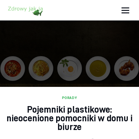
Zdrowy jak ja
Bądź zdrowy na lata!
Zdrowie
Uroda
Sport
Lifestyle
PORADY
Pojemniki plastikowe:
Porady
nieocenione pomocniki w domu i
Kontakt
biurze