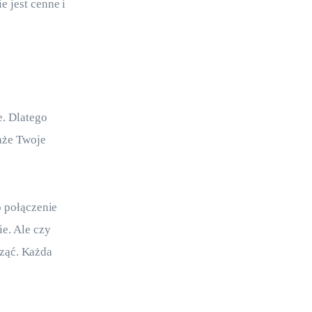
 jest cenne i 
. Dlatego 
aże Twoje 
o połączenie 
e. Ale czy 
cząć. Każda 