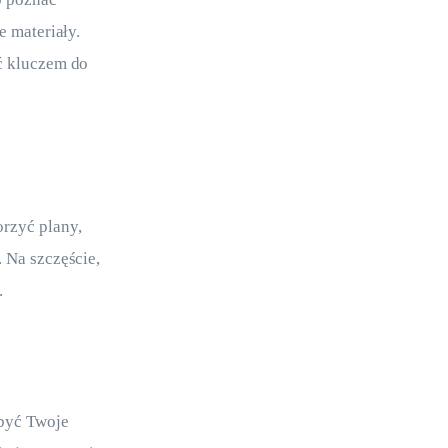
e materiały. 
ć kluczem do 
rzyć plany, 
 Na szczęście, 
.
być Twoje 