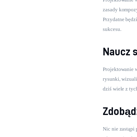
zasady kompozyc
Przydatne będzi
sukcesu.
Naucz s
Projektowanie w
rysunki, wizual
dziś wiele z ty
Zdobąd
Nic nie zastąpi