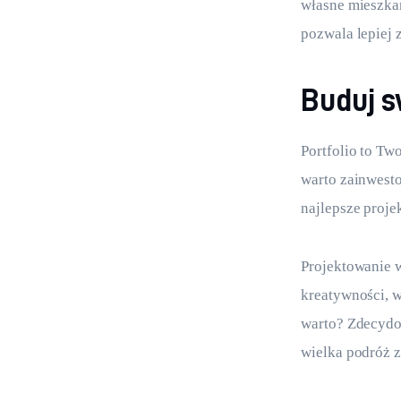
własne mieszkan
pozwala lepiej 
Buduj s
Portfolio to Tw
warto zainwesto
najlepsze projek
Projektowanie w
kreatywności, w
warto? Zdecydowa
wielka podróż z