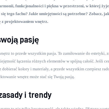
rmonii, funkcjonalności i piękna w przestrzeni, w której żyj
się tego fachu? Jakie umiejętności są potrzebne? Zobacz, ja
 z projektowaniem wnętrz.
swoją pasję
nętrz to przede wszystkim pasja. To zamiłowanie do estetyki, 
miejętność łączenia różnych elementów w spójną całość. Jeśli cen
z dobierać kolory i materiały, a przede wszystkim czerpiesz rado
ektowanie wnętrz może stać się Twoją pasją.
zasady i trendy
nętrz to nie tylko kreatywność, ale także wiedza. Dlatego wart