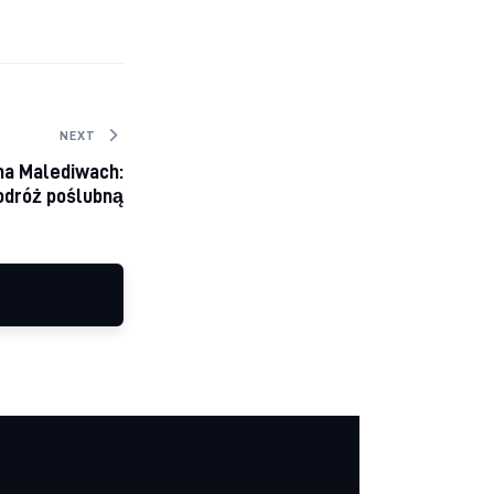
NEXT
na Malediwach:
odróż poślubną