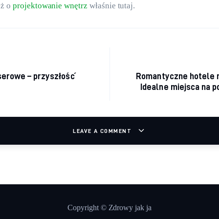
ż o 
projektowanie wnętrz
 właśnie tutaj. 
cja wpisu
serowe – przyszłość
Romantyczne hotele 
Idealne miejsca na p
LEAVE A COMMENT
Copyright © Zdrowy jak ja