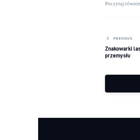
Poczytaj równie
Nawiga
PREVIOUS
Znakowarki la
przemysłu