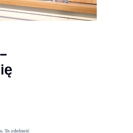
 –
ię
a. To zdolność 