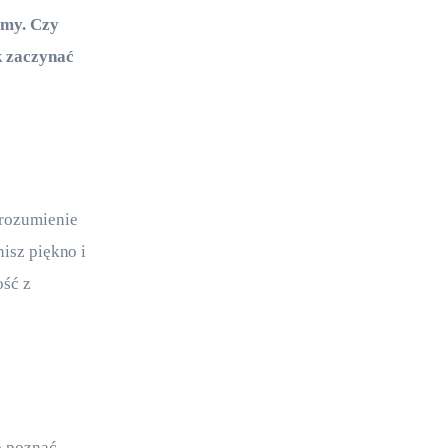
emy. Czy 
k zaczynać 
zrozumienie 
isz piękno i 
ść z 
o poznać 