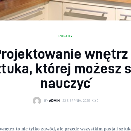
PORADY
rojektowanie wnętrz
ztuka, której możesz s
nauczyć
BY
ADMIN
23 SIERPNIA, 2025
0
nętrz to nie tylko zawód, ale przede wszystkim pasja i sztuk