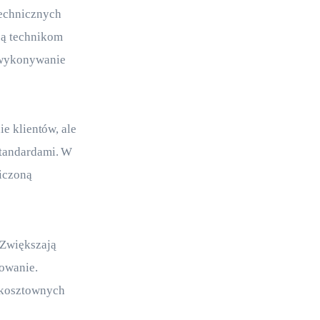
echnicznych 
ją technikom 
 wykonywanie 
e klientów, ale 
standardami. W 
iczoną 
 Zwiększają 
owanie. 
 kosztownych 