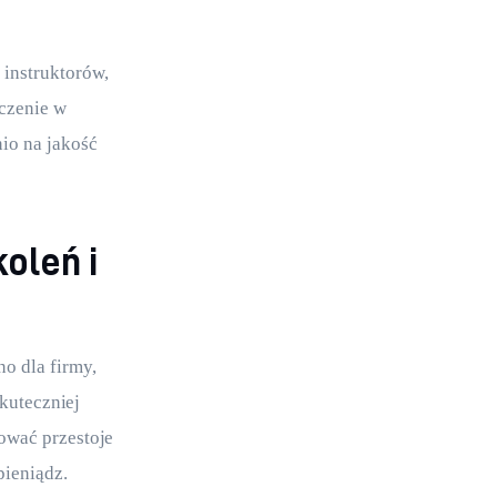
instruktorów, 
czenie w 
io na jakość 
oleń i
o dla firmy, 
kuteczniej 
ować przestoje 
pieniądz.