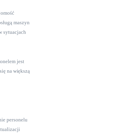
ajomość 
bsługą maszyn 
w sytuacjach 
onelem jest 
się na większą 
ie personelu 
ualizacji 