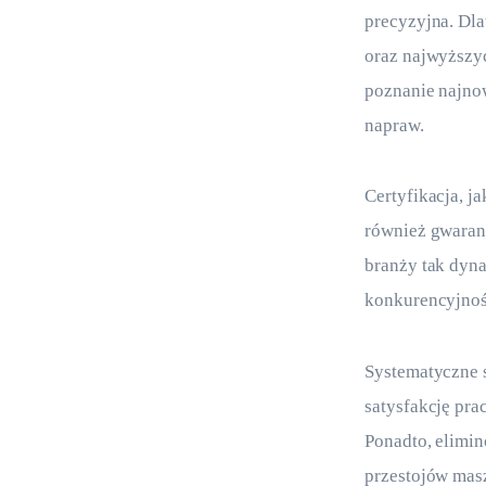
precyzyjna. Dla
oraz najwyższy
poznanie najnow
napraw.
Certyfikacja, ja
również gwarant
branży tak dyna
konkurencyjnoś
Systematyczne s
satysfakcję pr
Ponadto, elimi
przestojów masz