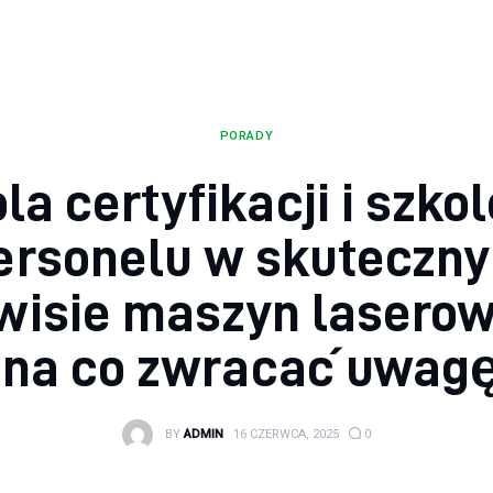
PORADY
la certyfikacji i szko
ersonelu w skuteczn
wisie maszyn lasero
 na co zwracać uwag
BY
ADMIN
16 CZERWCA, 2025
0