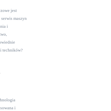
zowe jest 
 serwis maszyn 
ia i 
two, 
owiednie 
i techników? 
hnologia 
nsowana i 