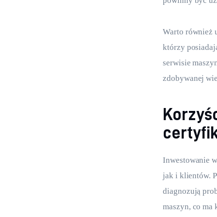
powinny być uz
Warto również u
którzy posiadaj
serwisie maszyn
zdobywanej wie
Korzyśc
certyfik
Inwestowanie w 
jak i klientów. 
diagnozują prob
maszyn, co ma 