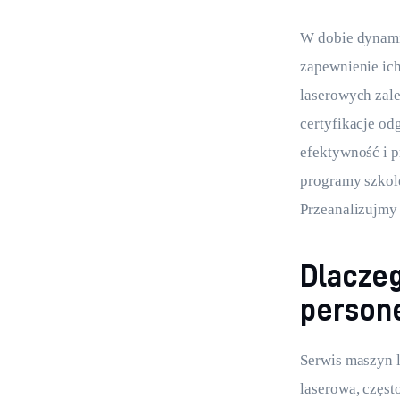
W dobie dynamic
zapewnienie ic
laserowych zal
certyfikacje od
efektywność i p
programy szkole
Przeanalizujmy
Dlaczeg
person
Serwis maszyn l
laserowa, częst