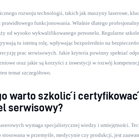
znego rozwoju technologii, takich jak maszyny laserowe, kluc
h prawidłowego funkcjonowania. Właśnie dlatego profesjonalny
eży od wysoko wykwalifikowanego personelu. Regularne szkolen
grywają tu istotną rolę, wpływając bezpośrednio na bezpieczeńs
recyzję prac serwisowych. Jakie kryteria powinny spełniać odp
niowe oraz jakie są korzyści z inwestycji w rozwój kompetencj
 ten temat szczegółowo.
o warto szkolić i certyfikować
el serwisowy?
aserowych wymaga specjalistycznej wiedzy i umiejętności. Tec
o stosowana w przemyśle, medycynie czy produkcji, jest zaawa