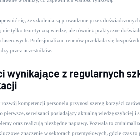
nawane w branży, co zapewni ich wartość rynkową.
pewnić się, że szkolenia są prowadzone przez doświadczonych 
ą nie tylko teoretyczną wiedzę, ale również praktyczne doświad
 laserowych. Profesjonalizm trenerów przekłada się bezpośredn
dzy przez uczestników.
i wynikające z regularnych szk
acji
rozwój kompetencji personelu przynosi szereg korzyści zarówn
Po pierwsze, serwisanci posiadający aktualną wiedzę szybciej i s
lemy oraz realizują niezbędne naprawy. Pozwala to zminimaliz
kluczowe znaczenie w sektorach przemysłowych, gdzie czas to 