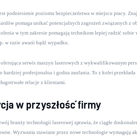
jest podniesienie poziomu bezpieczeństwa w miejscu pracy. Zn
ndardów pomaga unikać potencjalnych zagrożeń związanych z o
olenia w tym zakresie pomagają technikom lepiej radzić sobie 
p. w razie awarii bądź wypadku.
a oferująca serwis maszyn laserowych z wykwalifikowanym pers
o bardziej profesjonalna i godna zaufania. To z kolei przekłada 
długotrwałe relacje z klientami.
cja w przyszłość firmy
ój branży technologii laserowej sprawia, że ciągłe doskonalen
zowne. Wyzwania stawiane przez nowe technologie wymagają akt