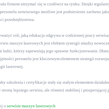
wala firmom utrzymać się w czołówce na rynku. Dzięki regular
 personelu serwisowego możliwe jest podniesienie zarówno jakośc
ci przedsiębiorstwa.
eważyć roli, jaką edukacja odgrywa w codziennej pracy serwisa
serwis maszyn laserowych jest efektem synergii między nowocz
 ludzi, którzy zapewniają jego sprawne funkcjonowanie. Dlate
jętności personelu jest kluczowym elementem strategii rozwoju
gii laserowej.
by szkolenia i certyfikacje stały się stałym elementem działalno
 stronę lepszego serwisu, ale również stabilnej i prosperującej 
j o 
serwisie maszyn laserowych