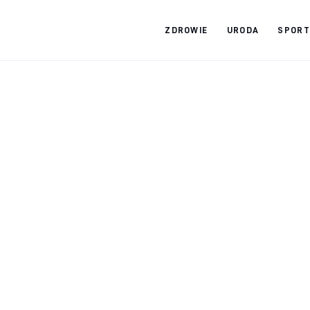
ZDROWIE
URODA
SPORT
Zdrowy jak ja
Bądź zdrowy na lata!