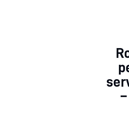
Ro
p
ser
–