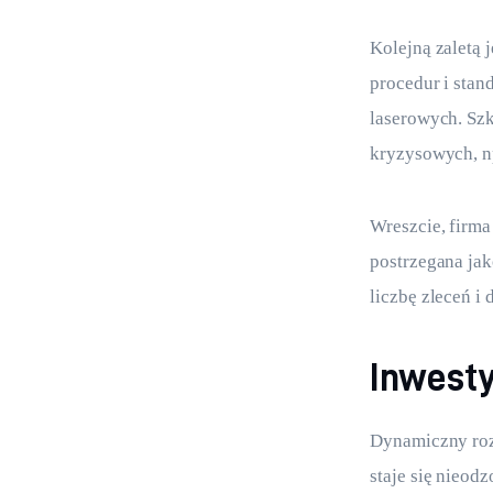
Kolejną zaletą 
procedur i sta
laserowych. Szk
kryzysowych, n
Wreszcie, firm
postrzegana jak
liczbę zleceń i 
Inwesty
Dynamiczny rozw
staje się nieod