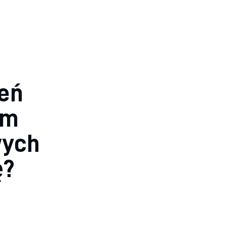
leń
ym
wych
ę?