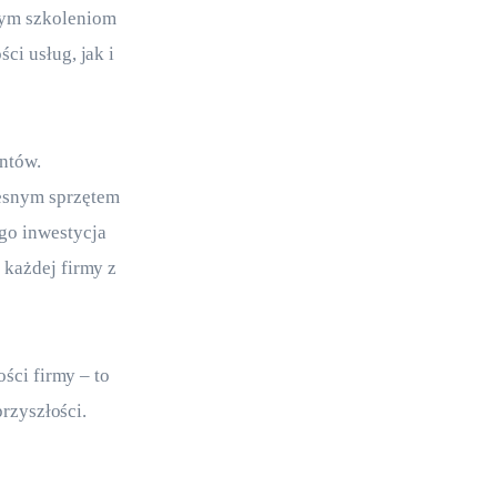
nym szkoleniom 
i usług, jak i 
ntów. 
esnym sprzętem 
go inwestycja 
 każdej firmy z 
ści firmy – to 
przyszłości.