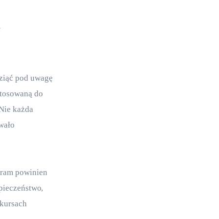
w
ziąć pod uwagę 
stosowaną do 
Nie każda 
wało 
gram powinien 
pieczeństwo, 
kursach 