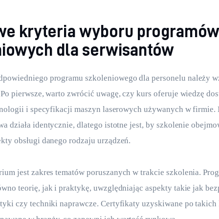
we kryteria wyboru programó
niowych dla serwisantów
dpowiedniego programu szkoleniowego dla personelu należy w
 Po pierwsze, warto zwrócić uwagę, czy kurs oferuje wiedzę do
nologii i specyfikacji maszyn laserowych używanych w firmie. 
a działa identycznie, dlatego istotne jest, by szkolenie obejmo
kty obsługi danego rodzaju urządzeń.
ium jest zakres tematów poruszanych w trakcie szkolenia. Pro
no teorię, jak i praktykę, uwzględniając aspekty takie jak bez
yki czy techniki naprawcze. Certyfikaty uzyskiwane po takich 