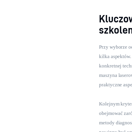
Kluczo
szkole
Przy wyborze o
kilka aspektów.
konkretnej tech
maszyna laserow
praktyczne aspe
Kolejnym kryter
obejmować zarów
metody diagnost