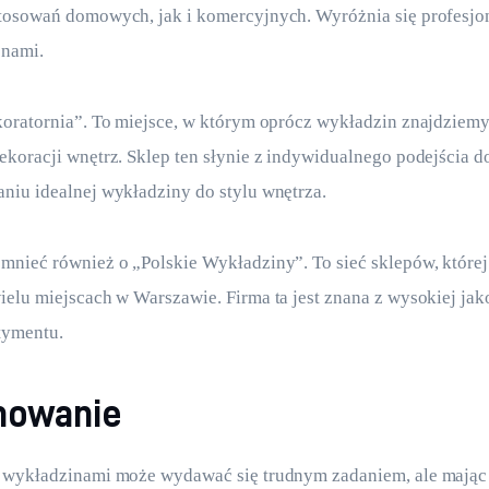
tosowań domowych, jak i komercyjnych. Wyróżnia się profesjon
enami.
oratornia”. To miejsce, w którym oprócz wykładzin znajdziemy
koracji wnętrz. Sklep ten słynie z indywidualnego podejścia do 
niu idealnej wykładziny do stylu wnętrza.
nieć również o „Polskie Wykładziny”. To sieć sklepów, której f
elu miejscach w Warszawie. Firma ta jest znana z wysokiej jak
tymentu.
mowanie
 wykładzinami może wydawać się trudnym zadaniem, ale mając