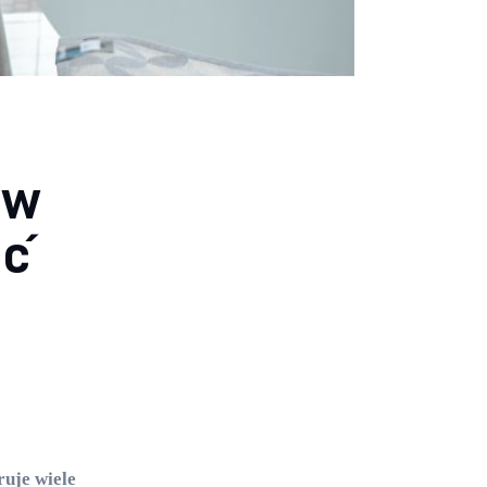
 w
ać
uje wiele 