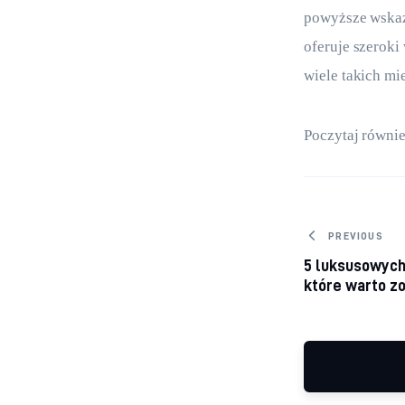
powyższe wskazó
oferuje szeroki
wiele takich mi
Poczytaj równie
Nawiga
PREVIOUS
5 luksusowych 
które warto z