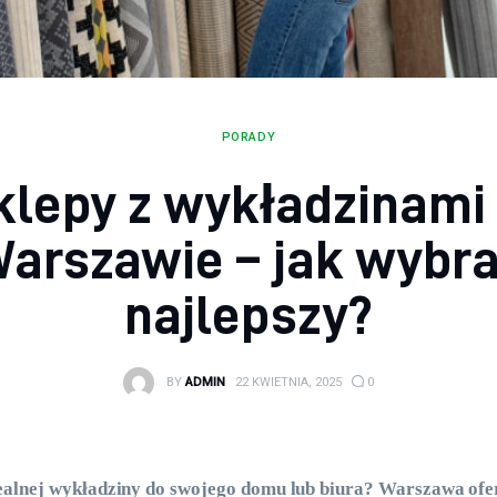
PORADY
klepy z wykładzinami
arszawie – jak wybr
najlepszy?
BY
ADMIN
22 KWIETNIA, 2025
0
ealnej wykładziny do swojego domu lub biura? Warszawa ofer