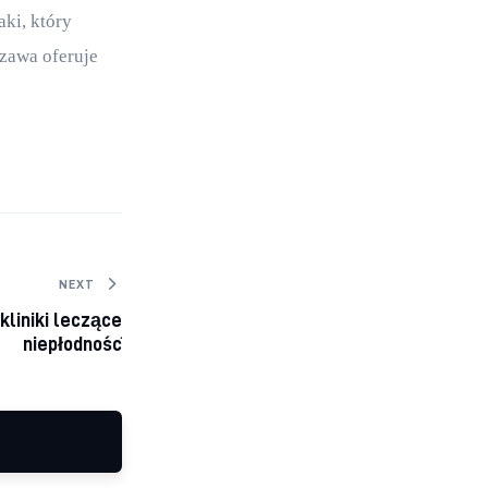
ki, który 
zawa oferuje 
NEXT
kliniki leczące
niepłodność