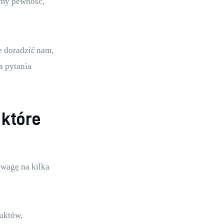
my pewność, 
e doradzić nam, 
a pytania 
 które
wagę na kilka 
uktów, 