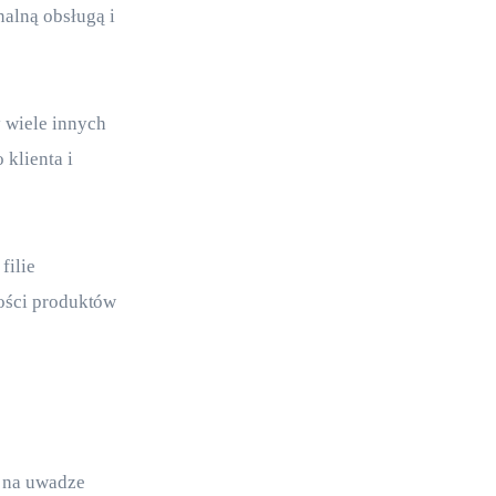
alną obsługą i 
 wiele innych 
klienta i 
ilie 
ości produktów 
 na uwadze 