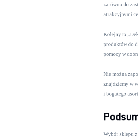
zarówno do zas
atrakcyjnymi c
Kolejny to „Dek
produktów do de
pomocy w dobra
Nie można zapom
znajdziemy w wi
i bogatego asor
Podsu
Wybór sklepu z