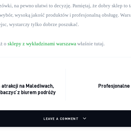
wki, na pewno ułatwi to decyzję. Pamiętaj, że dobry sklep to ta
 wybór, wysoką jakość produktów i profesjonalną obsługę. Wars
ejsc, wystarczy tylko dobrze poszukać.
ż o 
sklepy z wykładzinami warszawa
 właśnie tutaj. 
cja wpisu
atrakcji na Malediwach,
Profesjonalne 
obaczyć z biurem podróży
LEAVE A COMMENT