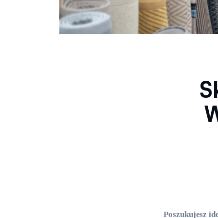
S
W
Poszukujesz id