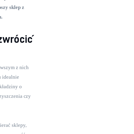
szy sklep z 
. 
 zwrócić
rwszym z nich 
 idealnie 
kładziny o 
zyszczenia czy 
erać sklepy, 