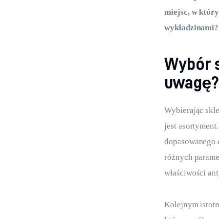
miejsc, w któr
wykładzinami? 
Wybór s
uwagę
Wybierając skle
jest asortyment
dopasowanego d
różnych paramet
właściwości ant
Kolejnym istot