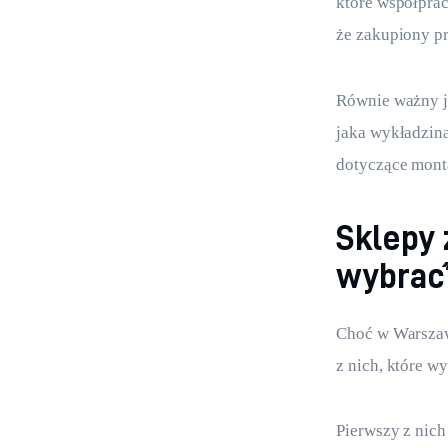
które współpra
że zakupiony pr
Równie ważny je
jaka wykładzina
dotyczące mont
Sklepy 
wybrać
Choć w Warszawi
z nich, które wy
Pierwszy z nich