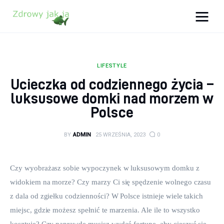
Zdrowy jak ja
Bądź zdrowy na lata!
LIFESTYLE
Zdrowie
Ucieczka od codziennego życia –
luksusowe domki nad morzem w
Uroda
Polsce
Sport
BY
ADMIN
25 WRZEŚNIA, 2023
0
Lifestyle
Czy wyobrażasz sobie wypoczynek w luksusowym domku z 
Porady
widokiem na morze? Czy marzy Ci się spędzenie wolnego czasu 
z dala od zgiełku codzienności? W Polsce istnieje wiele takich 
Kontakt
miejsc, gdzie możesz spełnić te marzenia. Ale ile to wszystko 
kosztuje? Czy naprawdę musisz wydać fortunę, aby cieszyć się 