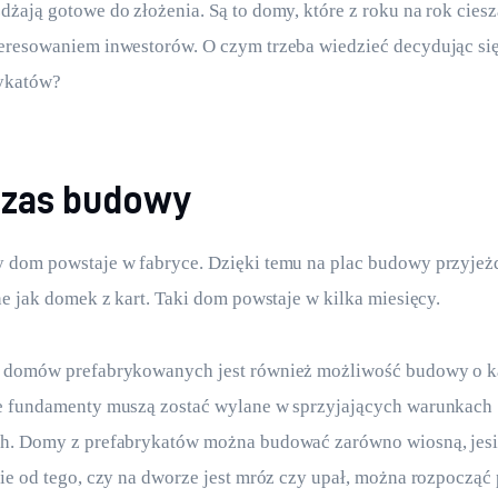
żają gotowe do złożenia. Są to domy, które z roku na rok cieszą
eresowaniem inwestorów. O czym trzeba wiedzieć decydując si
ykatów?
czas budowy
 dom powstaje w fabryce. Dzięki temu na plac budowy przyjeżd
ne jak domek z kart. Taki dom powstaje w kilka miesięcy.
 domów prefabrykowanych jest również możliwość budowy o ka
e fundamenty muszą zostać wylane w sprzyjających warunkach 
h. Domy z prefabrykatów można budować zarówno wiosną, jesien
ie od tego, czy na dworze jest mróz czy upał, można rozpocząć 