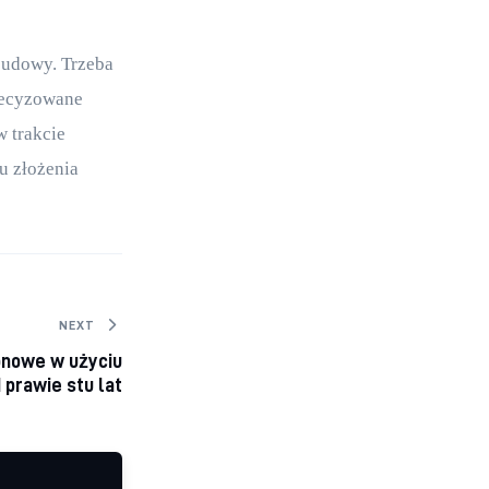
budowy. Trzeba 
recyzowane 
 trakcie 
 złożenia 
NEXT
onowe w użyciu
 prawie stu lat