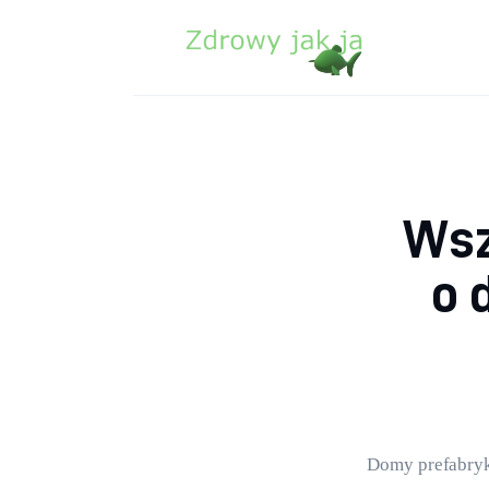
Zdrowie
Uroda
Sport
Lifestyle
Wsz
Porady
o 
Kontakt
Domy prefabryk