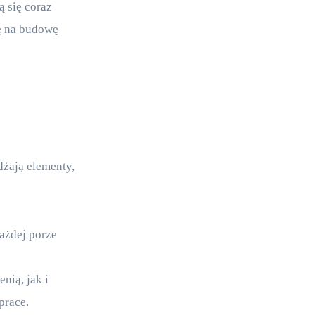
 się coraz 
ę na budowę 
żają elementy, 
żdej porze 
ią, jak i 
prace.