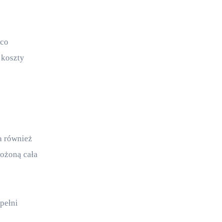
co 
koszty 
a również 
ożoną cała 
pełni 