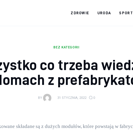
ZDROWIE
URODA
SPORT
Zdrowy jak ja
Bądź zdrowy na lata!
BEZ KATEGORII
ystko co trzeba wied
domach z prefabryka
BY
31 STYCZNIA, 2022
0
owane składane są z dużych modułów, które powstają w fabryce