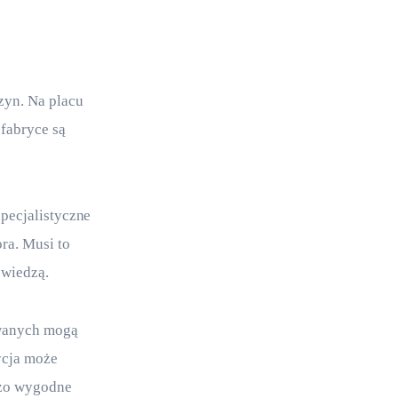
yn. Na placu 
fabryce są 
pecjalistyczne 
ra. Musi to 
 wiedzą.
owanych mogą 
ycja może 
dzo wygodne 