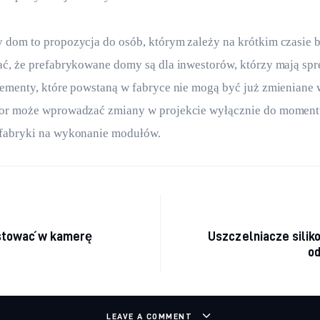
 dom to propozycja do osób, którym zależy na krótkim czasie 
ać, że prefabrykowane domy są dla inwestorów, którzy mają sp
ementy, które powstaną w fabryce nie mogą być już zmieniane w
or może wprowadzać zmiany w projekcie wyłącznie do momentu
fabryki na wykonanie modułów.
cja wpisu
stować w kamerę
Uszczelniacze silik
od
LEAVE A COMMENT