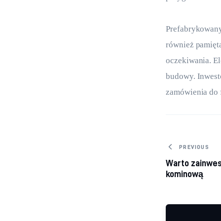
Prefabrykowany
również pamięt
oczekiwania. El
budowy. Inwest
zamówienia do 
Nawiga
PREVIOUS
Warto zainwe
kominową