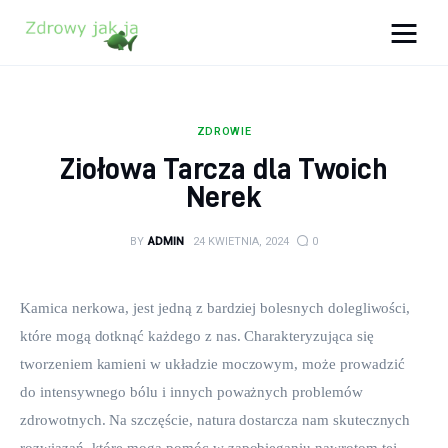
Zdrowy jak ja
Bądź zdrowy na lata!
ZDROWIE
Zdrowie
Ziołowa Tarcza dla Twoich
Nerek
Uroda
BY
ADMIN
24 KWIETNIA, 2024
0
Sport
Lifestyle
Kamica nerkowa, jest jedną z bardziej bolesnych dolegliwości, 
które mogą dotknąć każdego z nas. Charakteryzująca się 
Porady
tworzeniem kamieni w układzie moczowym, może prowadzić 
do intensywnego bólu i innych poważnych problemów 
Kontakt
zdrowotnych. Na szczęście, natura dostarcza nam skutecznych 
rozwiązań, które mogą pomóc w zapobieganiu nawrotom tej 