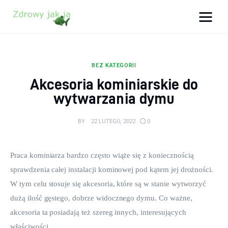
Zdrowy jak ja
Bądź zdrowy na lata!
BEZ KATEGORII
Zdrowie
Akcesoria kominiarskie do
wytwarzania dymu
Uroda
BY
22 LUTEGO, 2022
0
Sport
Lifestyle
Praca kominiarza bardzo często wiąże się z koniecznością 
sprawdzenia całej instalacji kominowej pod kątem jej drożności. 
Porady
W tym celu stosuje się akcesoria, które są w stanie wytworzyć 
dużą ilość gęstego, dobrze widocznego dymu. Co ważne, 
Kontakt
akcesoria ta posiadają też szereg innych, interesujących 
właściwości.