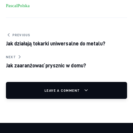
PascalPolska
Nawigacja wpisu
PREVIOUS
Jak działają tokarki uniwersalne do metalu?
NEXT
Jak zaaranżować prysznic w domu?
LEAVE A COMMENT