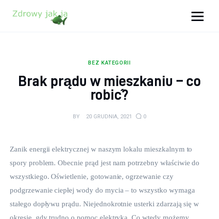
Zdrowy jak ja
Bądź zdrowy na lata!
BEZ KATEGORII
Zdrowie
Brak prądu w mieszkaniu – co
robić?
Uroda
BY
20 GRUDNIA, 2021
0
Sport
Lifestyle
Zanik energii elektrycznej w naszym lokalu mieszkalnym to 
spory problem. Obecnie prąd jest nam potrzebny właściwie do 
Porady
wszystkiego. Oświetlenie, gotowanie, ogrzewanie czy 
podgrzewanie ciepłej wody do mycia – to wszystko wymaga 
Kontakt
stałego dopływu prądu. Niejednokrotnie usterki zdarzają się w 
okresie, gdy trudno o pomoc elektryka. Co wtedy możemy 