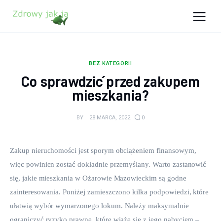
Zdrowy jak ja
Bądź zdrowy na lata!
BEZ KATEGORII
Zdrowie
Co sprawdzić przed zakupem
mieszkania?
Uroda
BY
28 MARCA, 2022
0
Sport
Lifestyle
Zakup nieruchomości jest sporym obciążeniem finansowym, 
więc powinien zostać dokładnie przemyślany. Warto zastanowić 
Porady
się, jakie mieszkania w Ożarowie Mazowieckim są godne 
zainteresowania. Poniżej zamieszczono kilka podpowiedzi, które 
Kontakt
ułatwią wybór wymarzonego lokum. Należy maksymalnie 
ograniczyć ryzyko prawne, które wiąże się z jego nabyciem – 