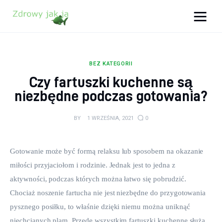
Zdrowy jak ja
Bądź zdrowy na lata!
BEZ KATEGORII
Zdrowie
Czy fartuszki kuchenne są
niezbędne podczas gotowania?
Uroda
BY
1 WRZEŚNIA, 2021
0
Sport
Lifestyle
Gotowanie może być formą relaksu lub sposobem na okazanie 
miłości przyjaciołom i rodzinie. Jednak jest to jedna z 
Porady
aktywności, podczas których można łatwo się pobrudzić. 
Chociaż noszenie fartucha nie jest niezbędne do przygotowania 
Kontakt
pysznego posiłku, to właśnie dzięki niemu można uniknąć 
niechcianych plam. Przede wszystkim fartuszki kuchenne służą 