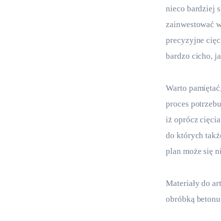
nieco bardziej
zainwestować w 
precyzyjne cięc
bardzo cicho, j
Warto pamiętać,
proces potrzeb
iż oprócz cięci
do których tak
plan może się n
Materiały do ar
obróbką betonu