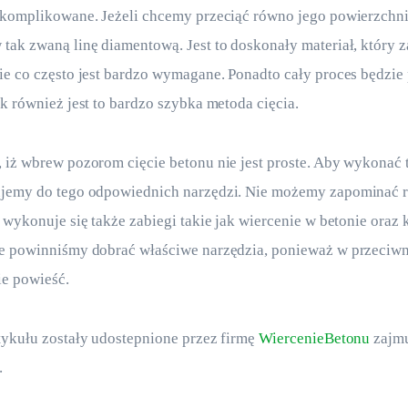
 skomplikowane. Jeżeli chcemy przeciąć równo jego powierzchn
tak zwaną linę diamentową. Jest to doskonały materiał, który 
ie co często jest bardzo wymagane. Ponadto cały proces będzie 
ak również jest to bardzo szybka metoda cięcia.
 iż wbrew pozorom cięcie betonu nie jest proste. Aby wykonać 
ujemy do tego odpowiednich narzędzi. Nie możemy zapominać r
a wykonuje się także zabiegi takie jak wiercenie w betonie oraz 
że powinniśmy dobrać właściwe narzędzia, ponieważ w przeciwn
ie powieść.
tykułu zostały udostepnione przez firmę 
WiercenieBetonu
 zajmu
.