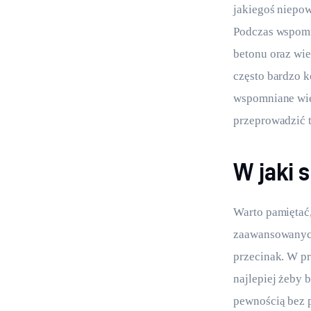
jakiegoś niepow
Podczas wspomni
betonu oraz wier
często bardzo k
wspomniane wier
przeprowadzić 
W jaki 
Warto pamiętać,
zaawansowanych 
przecinak. W p
najlepiej żeby 
pewnością bez p