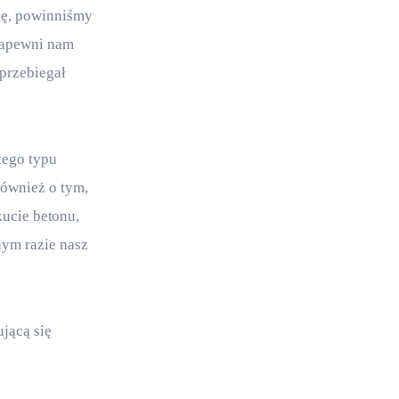
ię, powinniśmy 
zapewni nam 
przebiegał 
tego typu 
ównież o tym, 
kucie betonu, 
ym razie nasz 
jącą się 