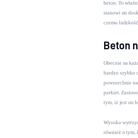
beton. To właśn
stanowi on dosk
czemu ludzkość
Beton 
Obecnie na każd
bardzo szybko o
powszechnie na 
parkiet. Zastos
tym, iż jest on
Wysoka wytrzym
również o tym,