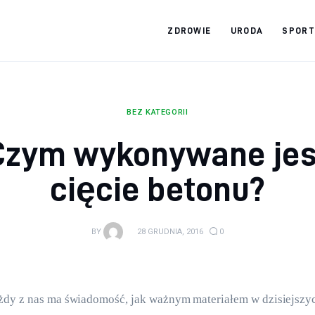
ZDROWIE
URODA
SPORT
Zdrowy jak ja
Bądź zdrowy na lata!
BEZ KATEGORII
Czym wykonywane jes
cięcie betonu?
BY
28 GRUDNIA, 2016
0
dy z nas ma świadomość, jak ważnym materiałem w dzisiejszych