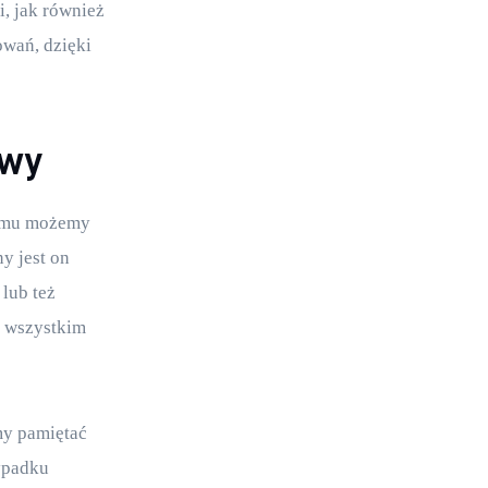
, jak również 
wań, dzięki 
owy
remu możemy 
y jest on 
lub też 
e wszystkim 
my pamiętać 
ypadku 