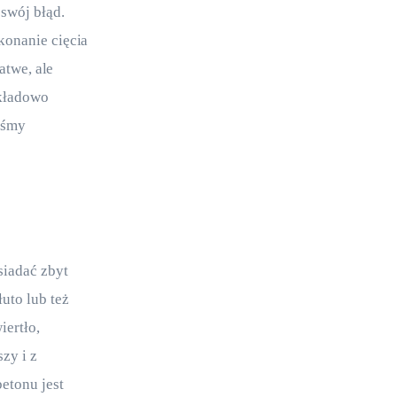
swój błąd. 
konanie cięcia 
atwe, ale 
ykładowo 
iśmy 
siadać zbyt 
uto lub też 
ertło, 
zy i z 
etonu jest 