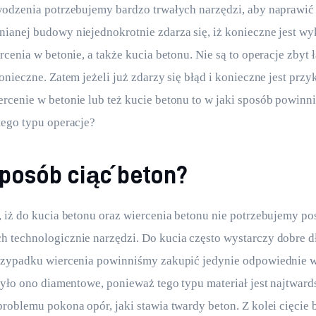
odzenia potrzebujemy bardzo trwałych narzędzi, aby naprawić 
anej budowy niejednokrotnie zdarza się, iż konieczne jest wy
cenia w betonie, a także kucia betonu. Nie są to operacje zbyt ł
onieczne. Zatem jeżeli już zdarzy się błąd i konieczne jest prz
cenie w betonie lub też kucie betonu to w jaki sposób powinn
tego typu operacje?
sposób ciąć beton?
 iż do kucia betonu oraz wiercenia betonu nie potrzebujemy po
technologicznie narzędzi. Do kucia często wystarczy dobre dł
rzypadku wiercenia powinniśmy zakupić jedynie odpowiednie wi
było ono diamentowe, ponieważ tego typu materiał jest najtwards
roblemu pokona opór, jaki stawia twardy beton. Z kolei cięcie b