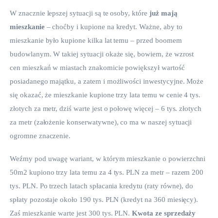
W znacznie lepszej sytuacji są te osoby, które 
już mają 
mieszkanie
 – choćby i kupione na kredyt. Ważne, aby to 
mieszkanie było kupione kilka lat temu – przed boomem 
budowlanym. W takiej sytuacji okaże się, bowiem, że wzrost 
cen mieszkań w miastach znakomicie powiększył wartość 
posiadanego majątku, a zatem i możliwości inwestycyjne. Może 
się okazać, że mieszkanie kupione trzy lata temu w cenie 4 tys. 
złotych za metr, dziś warte jest o połowę więcej – 6 tys. złotych 
za metr (założenie konserwatywne), co ma w naszej sytuacji 
ogromne znaczenie.
Weźmy pod uwagę wariant, w którym mieszkanie o powierzchni 
50m2 kupiono trzy lata temu za 4 tys. PLN za metr – razem 200 
tys. PLN. Po trzech latach spłacania kredytu (raty równe), do 
spłaty pozostaje około 190 tys. PLN (kredyt na 360 miesięcy). 
Zaś mieszkanie warte jest 300 tys. PLN. 
Kwota ze sprzedaży 