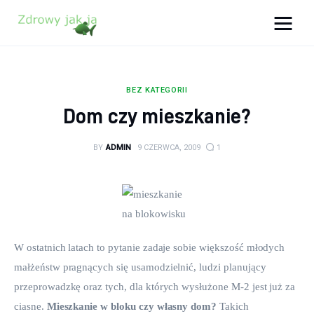
Zdrowy jak ja
Bądź zdrowy na lata!
BEZ KATEGORII
Zdrowie
Dom czy mieszkanie?
Uroda
BY
ADMIN
9 CZERWCA, 2009
1
Sport
Lifestyle
Porady
W ostatnich latach to pytanie zadaje sobie większość młodych 
małżeństw pragnących się usamodzielnić, ludzi planujący 
Kontakt
przeprowadzkę oraz tych, dla których wysłużone M-2 jest już za 
ciasne. 
Mieszkanie w bloku czy własny dom? 
Takich 