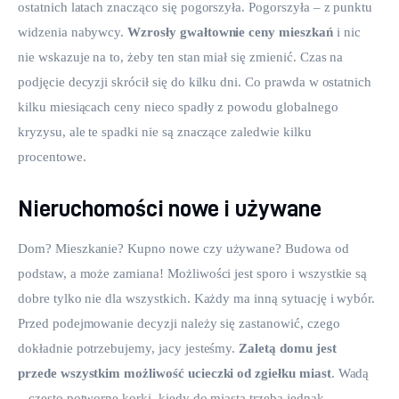
ostatnich latach znacząco się pogorszyła. Pogorszyła – z punktu 
widzenia nabywcy. 
Wzrosły gwałtownie ceny mieszkań
 i nic 
nie wskazuje na to, żeby ten stan miał się zmienić. Czas na 
podjęcie decyzji skrócił się do kilku dni. Co prawda w ostatnich 
kilku miesiącach ceny nieco spadły z powodu globalnego 
kryzysu, ale te spadki nie są znaczące zaledwie kilku 
procentowe.
Nieruchomości nowe i używane
Dom? Mieszkanie? Kupno nowe czy używane? Budowa od 
podstaw, a może zamiana! Możliwości jest sporo i wszystkie są 
dobre tylko nie dla wszystkich. Każdy ma inną sytuację i wybór. 
Przed podejmowanie decyzji należy się zastanowić, czego 
dokładnie potrzebujemy, jacy jesteśmy.
 Zaletą domu jest 
przede wszystkim możliwość ucieczki od zgiełku miast
. Wadą 
– często potworne korki, kiedy do miasta trzeba jednak 