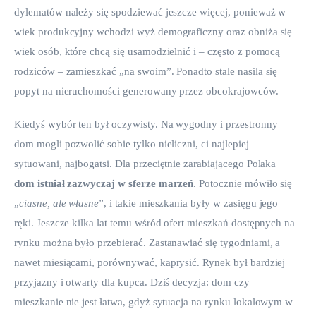
dylematów należy się spodziewać jeszcze więcej, ponieważ w 
wiek produkcyjny wchodzi wyż demograficzny oraz obniża się 
wiek osób, które chcą się usamodzielnić i – często z pomocą 
rodziców – zamieszkać „na swoim”. Ponadto stale nasila się 
popyt na nieruchomości generowany przez obcokrajowców.
Kiedyś wybór ten był oczywisty. Na wygodny i przestronny 
dom mogli pozwolić sobie tylko nieliczni, ci najlepiej 
sytuowani, najbogatsi. Dla przeciętnie zarabiającego Polaka 
dom istniał zazwyczaj w sferze marzeń
. Potocznie mówiło się 
„
ciasne, ale własne
”, i takie mieszkania były w zasięgu jego 
ręki. Jeszcze kilka lat temu wśród ofert mieszkań dostępnych na 
rynku można było przebierać. Zastanawiać się tygodniami, a 
nawet miesiącami, porównywać, kaprysić. Rynek był bardziej 
przyjazny i otwarty dla kupca. Dziś decyzja: dom czy 
mieszkanie nie jest łatwa, gdyż sytuacja na rynku lokalowym w 