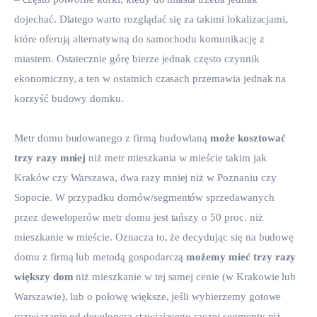
dojechać. Dlatego warto rozglądać się za takimi lokalizacjami, 
które oferują alternatywną do samochodu komunikację z 
miastem. Ostatecznie górę bierze jednak często czynnik 
ekonomiczny, a ten w ostatnich czasach przemawia jednak na 
korzyść budowy domku.
Metr domu budowanego z firmą budowlaną 
może kosztować 
trzy razy mniej 
niż metr mieszkania w mieście takim jak 
Kraków czy Warszawa, dwa razy mniej niż w Poznaniu czy 
Sopocie. W przypadku domów/segmentów sprzedawanych 
przez deweloperów metr domu jest tańszy o 50 proc. niż 
mieszkanie w mieście. Oznacza to, że decydując się na budowę 
domu z firmą lub metodą gospodarczą
 możemy mieć trzy razy 
większy dom
 niż mieszkanie w tej samej cenie (w Krakowie lub 
Warszawie), lub o połowę większe, jeśli wybierzemy gotowe 
rozwiązanie od developera stawiającego raczej segmenty niż 