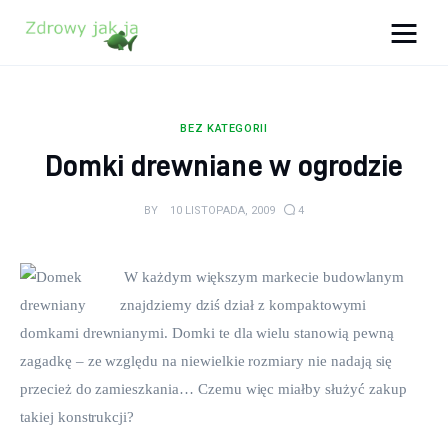
Zdrowy jak ja
Bądź zdrowy na lata!
BEZ KATEGORII
Zdrowie
Domki drewniane w ogrodzie
Uroda
BY
10 LISTOPADA, 2009
4
Sport
 W każdym większym markecie budowlanym 
Lifestyle
znajdziemy dziś dział z kompaktowymi 
domkami drewnianymi. Domki te dla wielu stanowią pewną 
Porady
zagadkę – ze względu na niewielkie rozmiary nie nadają się 
przecież do zamieszkania… Czemu więc miałby służyć zakup 
Kontakt
takiej konstrukcji?