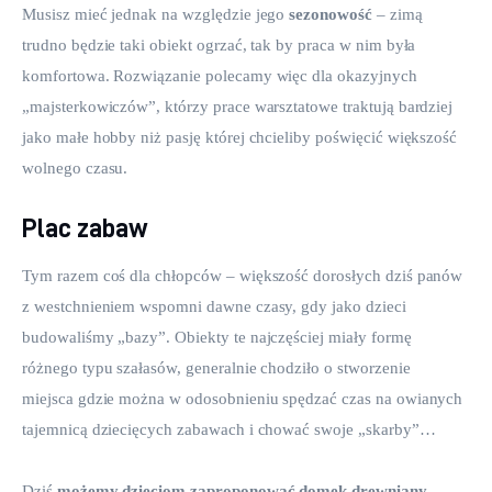
Musisz mieć jednak na względzie jego 
sezonowość
 – zimą 
trudno będzie taki obiekt ogrzać, tak by praca w nim była 
komfortowa. Rozwiązanie polecamy więc dla okazyjnych 
„majsterkowiczów”, którzy prace warsztatowe traktują bardziej 
jako małe hobby niż pasję której chcieliby poświęcić większość 
wolnego czasu.
Plac zabaw
Tym razem coś dla chłopców – większość dorosłych dziś panów 
z westchnieniem wspomni dawne czasy, gdy jako dzieci 
budowaliśmy „bazy”. Obiekty te najczęściej miały formę 
różnego typu szałasów, generalnie chodziło o stworzenie 
miejsca gdzie można w odosobnieniu spędzać czas na owianych 
tajemnicą dziecięcych zabawach i chować swoje „skarby”…
Dziś 
możemy dzieciom zaproponować domek drewniany
, 