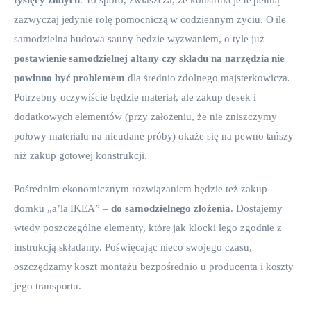
tysięcy złotych
. To sporo, zwłaszcza, że konstrukcje te pełnią 
zazwyczaj jedynie rolę pomocniczą w codziennym życiu. O ile 
samodzielna budowa sauny będzie wyzwaniem, o tyle już 
postawienie samodzielnej altany czy składu na narzędzia nie 
powinno być problemem
 dla średnio zdolnego majsterkowicza. 
Potrzebny oczywiście będzie materiał, ale zakup desek i 
dodatkowych elementów (przy założeniu, że nie zniszczymy 
połowy materiału na nieudane próby) okaże się na pewno tańszy 
niż zakup gotowej konstrukcji.
Pośrednim ekonomicznym rozwiązaniem będzie też zakup 
domku „a’la IKEA” – 
do samodzielnego złożenia
. Dostajemy 
wtedy poszczególne elementy, które jak klocki lego zgodnie z 
instrukcją składamy. Poświęcając nieco swojego czasu, 
oszczędzamy koszt montażu bezpośrednio u producenta i koszty 
jego transportu.