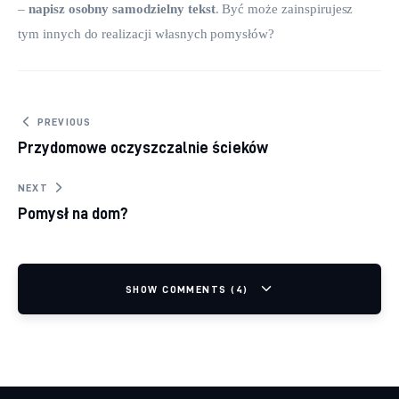
– 
napisz osobny samodzielny tekst
. Być może zainspirujesz 
tym innych do realizacji własnych pomysłów?
Nawigacja wpisu
PREVIOUS
Przydomowe oczyszczalnie ścieków
NEXT
Pomysł na dom?
SHOW COMMENTS (4)