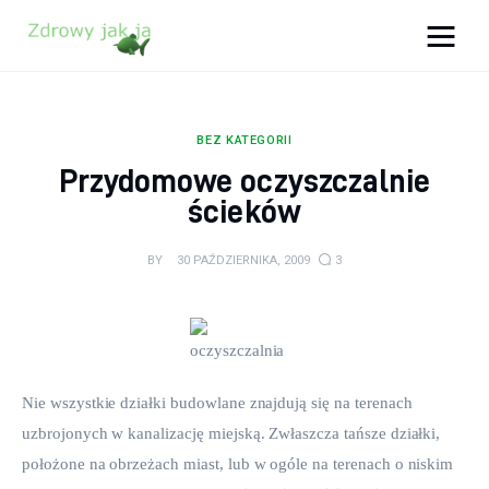
Zdrowy jak ja
Bądź zdrowy na lata!
BEZ KATEGORII
Zdrowie
Przydomowe oczyszczalnie
ścieków
Uroda
BY
30 PAŹDZIERNIKA, 2009
3
Sport
Lifestyle
Porady
Nie wszystkie działki budowlane znajdują się na terenach 
uzbrojonych w kanalizację miejską. Zwłaszcza tańsze działki, 
Kontakt
położone na obrzeżach miast, lub w ogóle na terenach o niskim 