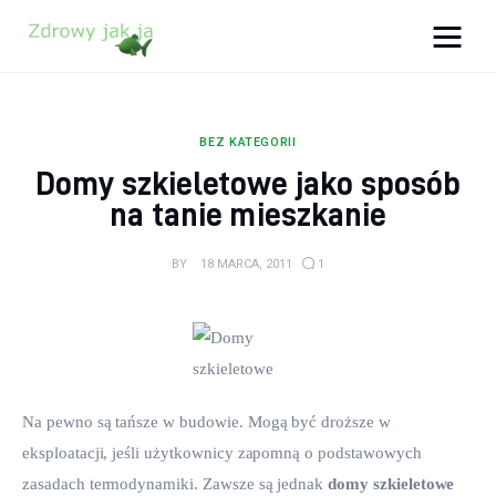
Zdrowy jak ja
Bądź zdrowy na lata!
BEZ KATEGORII
Zdrowie
Domy szkieletowe jako sposób
na tanie mieszkanie
Uroda
BY
18 MARCA, 2011
1
Sport
Lifestyle
Porady
Na pewno są tańsze w budowie. Mogą być droższe w 
Kontakt
eksploatacji, jeśli użytkownicy zapomną o podstawowych 
zasadach termodynamiki. Zawsze są jednak 
domy szkieletowe