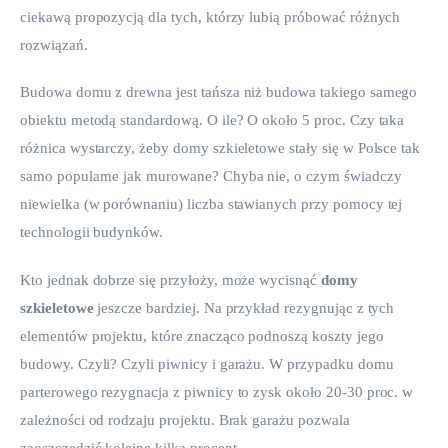
ciekawą propozycją dla tych, którzy lubią próbować różnych 
rozwiązań. 
Budowa domu z drewna jest tańsza niż budowa takiego samego 
obiektu metodą standardową. O ile? O około 5 proc. Czy taka 
różnica wystarczy, żeby domy szkieletowe stały się w Polsce tak 
samo popularne jak murowane? Chyba nie, o czym świadczy 
niewielka (w porównaniu) liczba stawianych przy pomocy tej 
technologii budynków. 
Kto jednak dobrze się przyłoży, może wycisnąć 
domy 
szkieletowe
 jeszcze bardziej. Na przykład rezygnując z tych 
elementów projektu, które znacząco podnoszą koszty jego 
budowy. Czyli? Czyli piwnicy i garażu. W przypadku domu 
parterowego rezygnacja z piwnicy to zysk około 20-30 proc. w 
zależności od rodzaju projektu. Brak garażu pozwala 
zaoszczędzić kolejne kilka procent. 