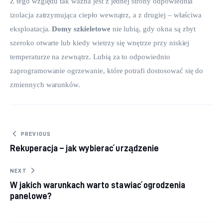
Z tego względu tak ważna jest z jednej strony odpowiednia 
izolacja zatrzymująca ciepło wewnątrz, a z drugiej – właściwa 
eksploatacja. 
Domy szkieletowe
 nie lubią, gdy okna są zbyt 
szeroko otwarte lub kiedy wietrzy się wnętrze przy niskiej 
temperaturze na zewnątrz. Lubią za to odpowiednio 
zaprogramowanie ogrzewanie, które potrafi dostosować się do 
zmiennych warunków. 
Nawigacja wpisu
PREVIOUS
Rekuperacja – jak wybierać urządzenie
NEXT
W jakich warunkach warto stawiać ogrodzenia
panelowe?