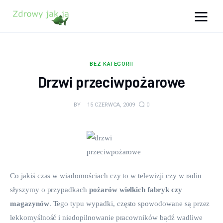
Zdrowy jak ja
Bądź zdrowy na lata!
BEZ KATEGORII
Zdrowie
Drzwi przeciwpożarowe
Uroda
BY
15 CZERWCA, 2009
0
Sport
Lifestyle
Porady
Co jakiś czas w wiadomościach czy to w telewizji czy w radiu 
słyszymy o przypadkach 
pożarów wielkich fabryk czy 
Kontakt
magazynów
. Tego typu wypadki, często spowodowane są przez 
lekkomyślność i niedopilnowanie pracowników bądź wadliwe 