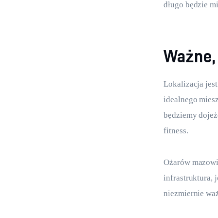
długo będzie m
Ważne, 
Lokalizacja jes
idealnego miesz
będziemy dojeżd
fitness.
Ożarów mazowiec
infrastruktura,
niezmiernie waż