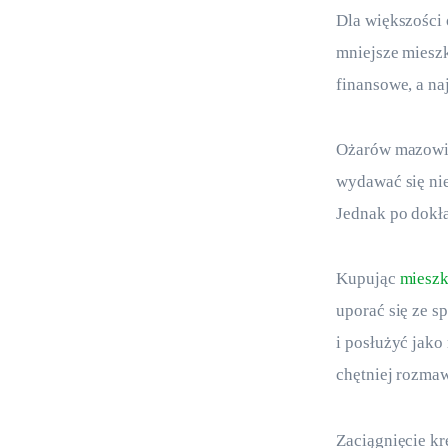
Dla większości 
mniejsze miesz
finansowe, a na
Ożarów mazowie
wydawać się nie
Jednak po dokła
Kupując 
mieszk
uporać się ze s
i posłużyć jak
chętniej rozmaw
Zaciągnięcie k