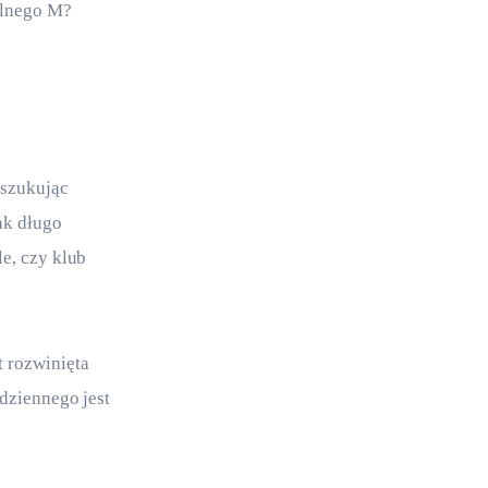
alnego M?
oszukując 
ak długo 
e, czy klub 
 rozwinięta 
dziennego jest 