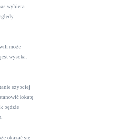
nas wybiera 
zględy 
wili może 
jest wysoka. 
anie szybciej 
stanowić lokatę 
k będzie 
e.
że okazać się 