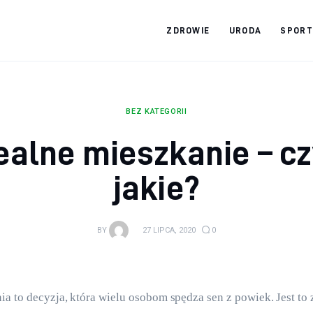
ZDROWIE
URODA
SPORT
Zdrowy jak ja
Bądź zdrowy na lata!
BEZ KATEGORII
ealne mieszkanie – cz
jakie?
BY
27 LIPCA, 2020
0
a to decyzja, która wielu osobom spędza sen z powiek. Jest to 