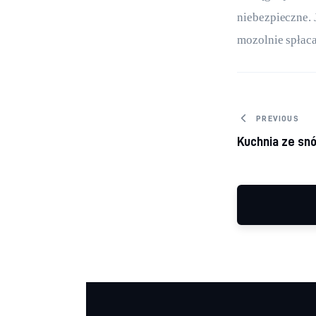
niebezpieczne. J
mozolnie spłaca
Nawiga
PREVIOUS
Kuchnia ze sn