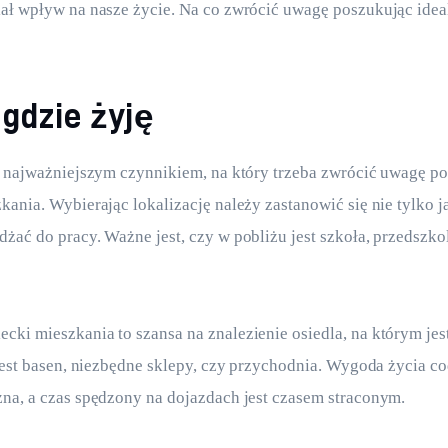
iał wpływ na nasze życie. Na co zwrócić uwagę poszukując ide
gdzie żyję
t najważniejszym czynnikiem, na który trzeba zwrócić uwagę p
kania. Wybierając lokalizację należy zastanowić się nie tylko j
żać do pracy. Ważne jest, czy w pobliżu jest szkoła, przedszkol
ki mieszkania to szansa na znalezienie osiedla, na którym jest
 jest basen, niezbędne sklepy, czy przychodnia. Wygoda życia co
na, a czas spędzony na dojazdach jest czasem straconym.