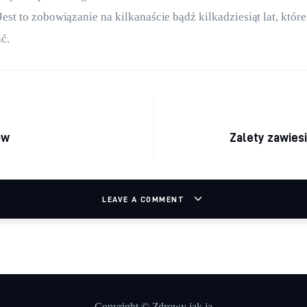
est to zobowiązanie na kilkanaście bądź kilkadziesiąt lat, które
ć.
cja wpisu
ów
Zalety zawies
LEAVE A COMMENT
Copyright © Zdrowy jak ja