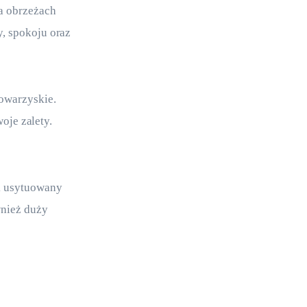
a obrzeżach 
, spokoju oraz 
owarzyskie. 
oje zalety. 
k usytuowany 
nież duży 