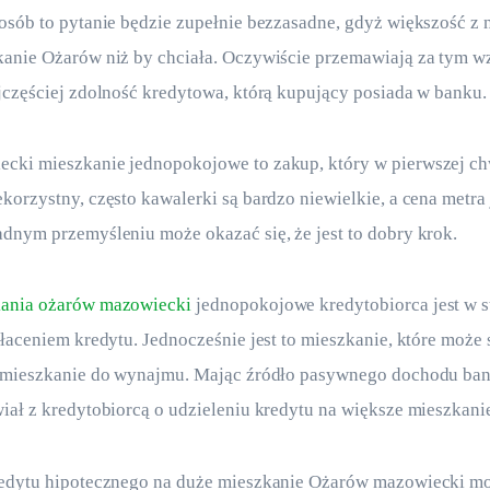
osób to pytanie będzie zupełnie bezzasadne, gdyż większość z 
kanie Ożarów niż by chciała. Oczywiście przemawiają za tym w
jczęściej zdolność kredytowa, którą kupujący posiada w banku.
cki mieszkanie jednopokojowe to zakup, który w pierwszej ch
korzystny, często kawalerki są bardzo niewielkie, a cena metra 
dnym przemyśleniu może okazać się, że jest to dobry krok.
ania ożarów mazowiecki
 jednopokojowe kredytobiorca jest w st
płaceniem kredytu. Jednocześnie jest to mieszkanie, które może 
o mieszkanie do wynajmu. Mając źródło pasywnego dochodu ban
iał z kredytobiorcą o udzieleniu kredytu na większe mieszkani
redytu hipotecznego na duże mieszkanie Ożarów mazowiecki mo