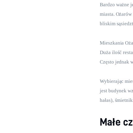
Bardzo ważne je
miasta. Ożarów 
bliskim sąsiedzt
Mieszkania Ożar
Duża ilość resta
Często jednak w
Wybierając mie
jest budynek wz
hałas), śmietnik
Małe c