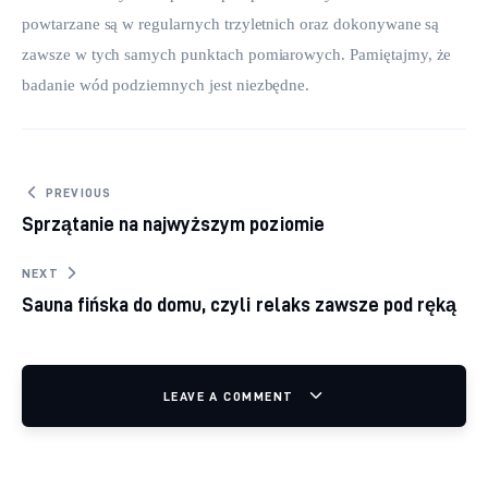
powtarzane są w regularnych trzyletnich oraz dokonywane są 
zawsze w tych samych punktach pomiarowych. Pamiętajmy, że 
badanie wód podziemnych jest niezbędne.
Nawigacja wpisu
PREVIOUS
Sprzątanie na najwyższym poziomie
NEXT
Sauna fińska do domu, czyli relaks zawsze pod ręką
LEAVE A COMMENT