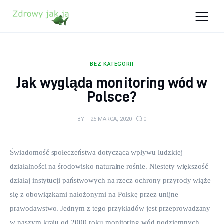
Zdrowy jak ja
Bądź zdrowy na lata!
BEZ KATEGORII
Zdrowie
Jak wygląda monitoring wód w
Polsce?
Uroda
BY
25 MARCA, 2020
0
Sport
Lifestyle
Świadomość społeczeństwa dotycząca wpływu ludzkiej 
działalności na środowisko naturalne rośnie. Niestety większość 
Porady
działaj instytucji państwowych na rzecz ochrony przyrody wiąże 
się z obowiązkami nałożonymi na Polskę przez unijne 
Kontakt
prawodawstwo. Jednym z tego przykładów jest przeprowadzany 
w naszym kraju od 2000 roku monitoring wód podziemnych. 