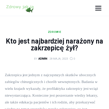
Zdrowy jak ja
Bądź zdrowy na lata!
ZDROWIE
Zdrowie
Kto jest najbardziej narażony na
zakrzepicę żył?
Uroda
BY
ADMIN
28 MAJA, 2023
0
Sport
Lifestyle
Zakrzepica jest jednym z najczęstszych skutków ubocznych 
zabiegów chirurgicznych i chorób wewnętrznych. Badania w 
Porady
wielu krajach wykazały, że profilaktyka zakrzepicy jest wciąż 
niewystarczająca. Konieczne jest poszerzanie wiedzy lekarzy, 
Kontakt
ale także edukacja pacjentów i ich rodzin, aby przekazywać 
wiedzę na temat czynników ryzyka zakrzepicy, co jest 