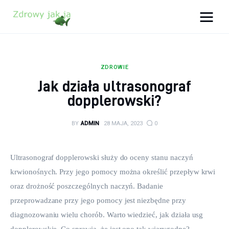
Zdrowy jak ja
Bądź zdrowy na lata!
ZDROWIE
Zdrowie
Jak działa ultrasonograf
dopplerowski?
Uroda
BY
ADMIN
28 MAJA, 2023
0
Sport
Lifestyle
Ultrasonograf dopplerowski służy do oceny stanu naczyń 
krwionośnych. Przy jego pomocy można określić przepływ krwi 
Porady
oraz drożność poszczególnych naczyń. Badanie 
przeprowadzane przy jego pomocy jest niezbędne przy 
Kontakt
diagnozowaniu wielu chorób. Warto wiedzieć, jak działa usg 
dopplerowskie. Co sprawia, że jest ono tak wiarygodne?