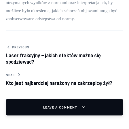
otrzymanych wyników z normami oraz interpretacja ich, by 
możliwe było określenie, jakich schorzeń objawami mogą być 
zaobserwowane odstępstwa od normy.
Nawigacja wpisu
PREVIOUS
Laser frakcyjny – jakich efektów można się
spodziewać?
NEXT
Kto jest najbardziej narażony na zakrzepicę żył?
LEAVE A COMMENT