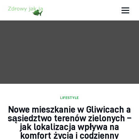
Zdrowy jak ja
Bądź zdrowy na lata!
Zdrowie
Uroda
Sport
Lifestyle
LIFESTYLE
Nowe mieszkanie w Gliwicach a
Porady
sąsiedztwo terenów zielonych –
Kontakt
jak lokalizacja wpływa na
komfort życia i codzienny