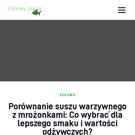
Zdrowy jak ja
Bądź zdrowy na lata!
Zdrowie
Uroda
Sport
Lifestyle
ZDROWIE
Porównanie suszu warzywnego
Porady
z mrożonkami: Co wybrać dla
Kontakt
lepszego smaku i wartości
odżywczych?