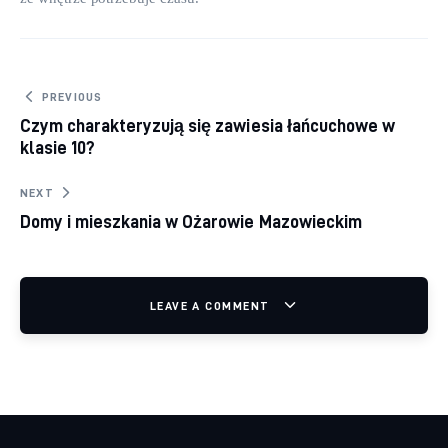
Nawigacja wpisu
PREVIOUS
Czym charakteryzują się zawiesia łańcuchowe w
klasie 10?
NEXT
Domy i mieszkania w Ożarowie Mazowieckim
LEAVE A COMMENT