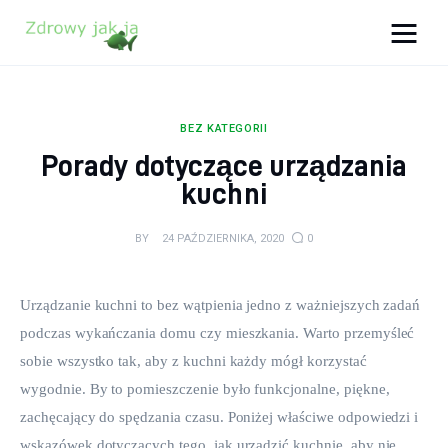
Zdrowy jak ja
Bądź zdrowy na lata!
BEZ KATEGORII
Zdrowie
Porady dotyczące urządzania
kuchni
Uroda
BY
24 PAŹDZIERNIKA, 2020
0
Sport
Lifestyle
Urządzanie kuchni to bez wątpienia jedno z ważniejszych zadań 
podczas wykańczania domu czy mieszkania. Warto przemyśleć 
Porady
sobie wszystko tak, aby z kuchni każdy mógł korzystać 
wygodnie. By to pomieszczenie było funkcjonalne, piękne, 
Kontakt
zachęcający do spędzania czasu. Poniżej właściwe odpowiedzi i 
wskazówek dotyczących tego, jak urządzić kuchnię, aby nie 