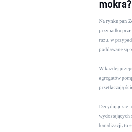
mokra?
Na rynku pan Z
przypadku prze
razu, w przypa
poddawane są od
W każdej przep
agregatów pomp
przetłaczają śc
Decydując się 
wydostających 
kanalizacji, to