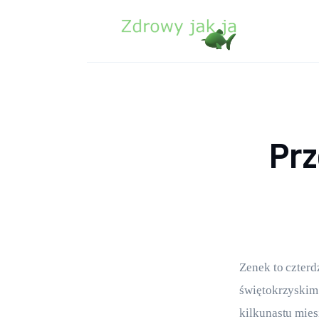
Zdrowie
Uroda
Sport
Lifestyle
Pr
Porady
Kontakt
Zenek to czter
świętokrzyskim.
kilkunastu mies