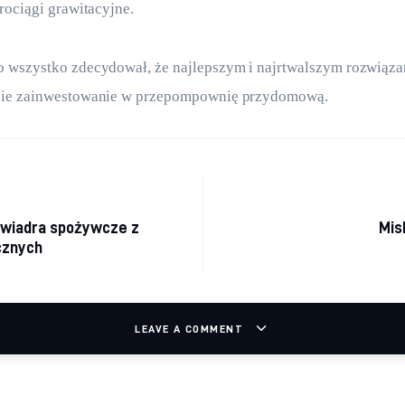
rociągi grawitacyjne.
 wszystko zdecydował, że najlepszym i najrtwalszym rozwiąza
ie zainwestowanie w przepompownię przydomową. 
cja wpisu
wiadra spożywcze z
Mis
cznych
LEAVE A COMMENT