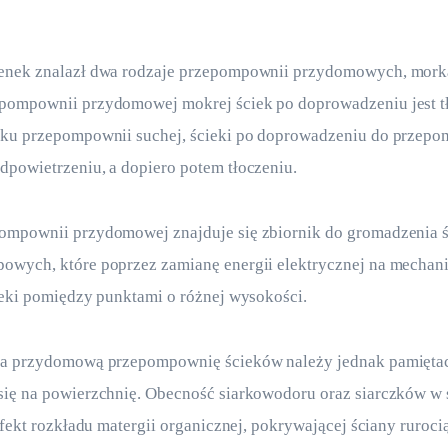
enek znalazł dwa rodzaje przepompownii przydomowych, morką
pompownii przydomowej mokrej ściek po doprowadzeniu jest t
dku przepompownii suchej, ścieki po doprowadzeniu do przep
powietrzeniu, a dopiero potem tłoczeniu.
ompownii przydomowej znajduje się zbiornik do gromadzenia ś
owych, które poprzez zamianę energii elektrycznej na mechan
ieki pomiędzy punktami o różnej wysokości. 
na przydomową przepompownię ścieków należy jednak pamiętac
się na powierzchnię. Obecność siarkowodoru oraz siarczków w 
 efekt rozkładu matergii organicznej, pokrywającej ściany ruroc