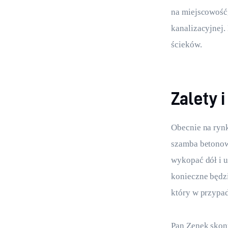
na miejscowość,
kanalizacyjnej
ścieków.
Zalety 
Obecnie na rynk
szamba betonow
wykopać dół i u
konieczne będz
który w przypad
Pan Zenek skont