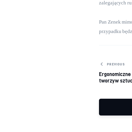
zalegających ru
Pan Zenek mimo
przypadku będz
Nawiga
PREVIOUS
Ergonomiczne 
tworzyw sztu