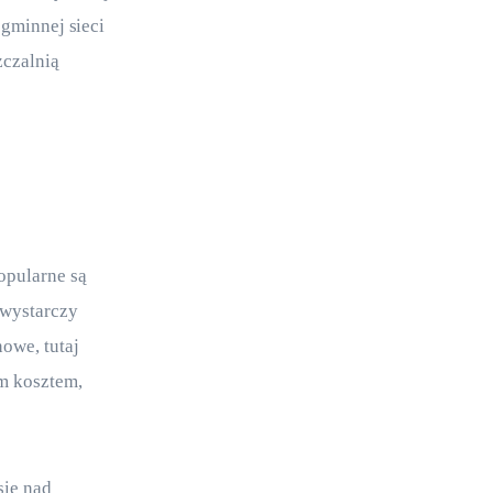
gminnej sieci 
czalnią 
opularne są 
wystarczy 
owe, tutaj 
m kosztem, 
ię nad 