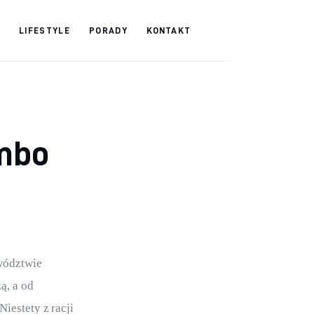
LIFESTYLE
PORADY
KONTAKT
mbo
wództwie 
ą, a od 
iestety z racji 