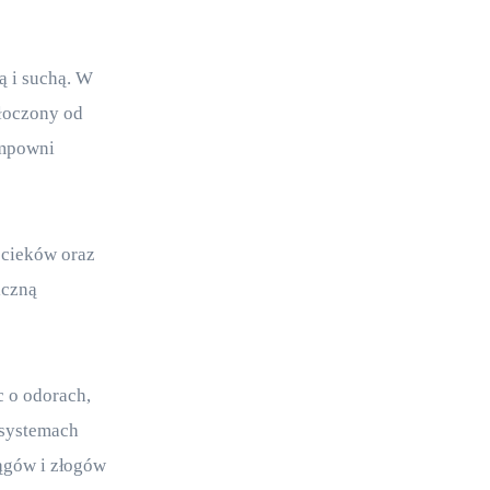
 i suchą. W 
łoczony od 
ompowni 
cieków oraz 
iczną 
 o odorach, 
systemach 
iągów i złogów 