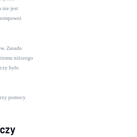
nie jest 
epompowni 
ów. Zasada 
ziomu niższego 
czy było 
przy pomocy 
czy