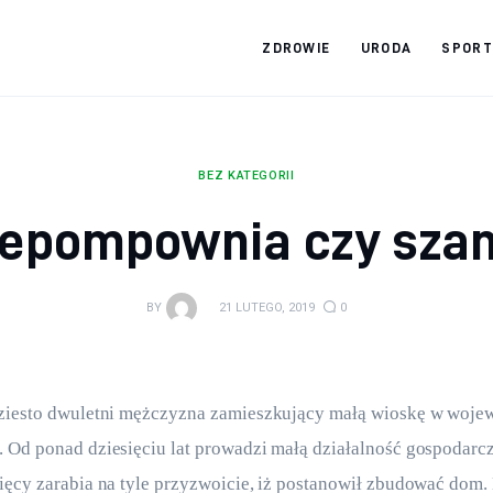
ZDROWIE
URODA
SPORT
Zdrowy jak ja
Bądź zdrowy na lata!
BEZ KATEGORII
zepompownia czy sza
BY
21 LUTEGO, 2019
0
dziesto dwuletni mężczyzna zamieszkujący małą wioskę w woje
 Od ponad dziesięciu lat prowadzi małą działalność gospodarcz
ięcy zarabia na tyle przyzwoicie, iż postanowił zbudować dom. N