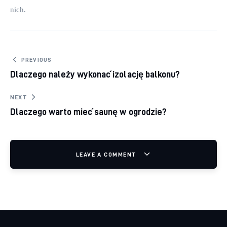
nich.
Nawigacja wpisu
PREVIOUS
Dlaczego należy wykonać izolację balkonu?
NEXT
Dlaczego warto mieć saunę w ogrodzie?
LEAVE A COMMENT