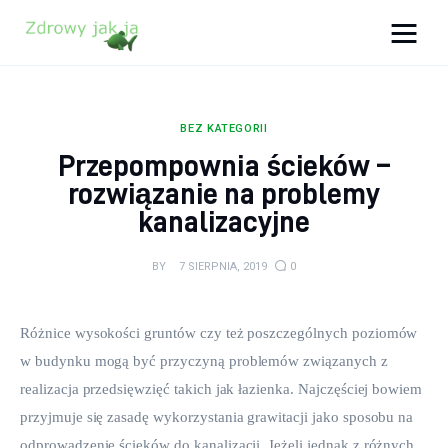
Zdrowy jak ja
Bądź zdrowy na lata!
BEZ KATEGORII
Zdrowie
Przepompownia ścieków –
rozwiązanie na problemy
Uroda
kanalizacyjne
Sport
BY
7 SIERPNIA, 2019
0
Lifestyle
Różnice wysokości gruntów czy też poszczególnych poziomów 
Porady
w budynku mogą być przyczyną problemów związanych z 
realizacja przedsięwzięć takich jak łazienka. Najczęściej bowiem 
Kontakt
przyjmuje się zasadę wykorzystania grawitacji jako sposobu na 
odprowadzenie ścieków do kanalizacji. Jeżeli jednak z różnych 