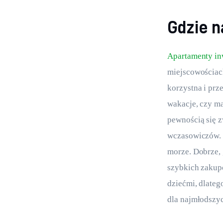
Gdzie n
Apartamenty in
miejscowościach
korzystna i prz
wakacje, czy ma
pewnością się z
wczasowiczów. 
morze. Dobrze, 
szybkich zakup
dziećmi, dlateg
dla najmłodszy