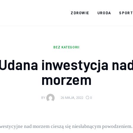
ZDROWIE
URODA
SPORT
Zdrowy jak ja
Bądź zdrowy na lata!
BEZ KATEGORII
Udana inwestycja na
morzem
BY
26 MAJA, 2022
0
westycyjne nad morzem cieszą się niesłabnącym powodzeniem. 