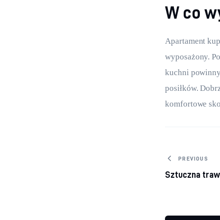
W co w
Apartament kup
wyposażony. Po
kuchni powinny 
posiłków. Dobrz
komfortowe sko
Nawiga
PREVIOUS
Sztuczna traw