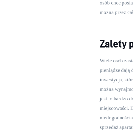
osób chce posia
można przez cał
Zalety
Wiele osób zast
pieniądze dają
inwestycja, któ
można wynajmowa
jest to bardzo 
miejscowości. D
niedogodnościa
sprzedaż apart