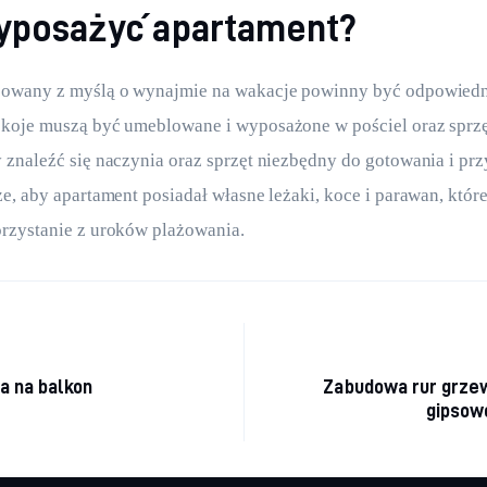
yposażyć apartament?
owany z myślą o wynajmie na wakacje powinny być odpowiedn
koje muszą być umeblowane i wyposażone w pościel oraz sprz
znaleźć się naczynia oraz sprzęt niezbędny do gotowania i prz
e, aby apartament posiadał własne leżaki, koce i parawan, któr
rzystanie z uroków plażowania.
cja wpisu
a na balkon
Zabudowa rur grze
gipsow