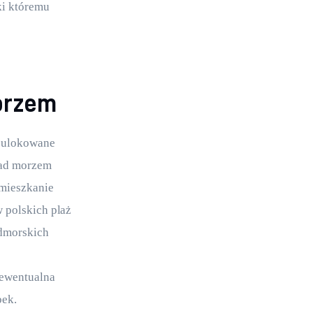
ki któremu 
morzem
k ulokowane 
nad morzem 
 mieszkanie 
 polskich plaż 
admorskich 
ewentualna 
bek.