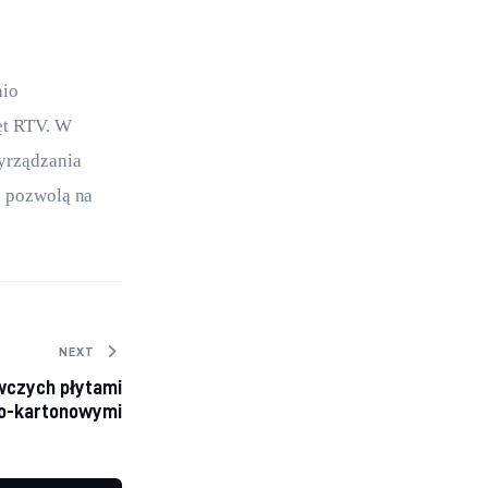
io 
ęt RTV. W 
yrządzania 
e pozwolą na 
NEXT
wczych płytami
o-kartonowymi