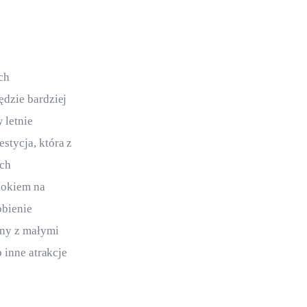
ch 
dzie bardziej 
letnie 
tycja, która z 
ch 
dokiem na 
bienie 
ny z małymi 
 inne atrakcje 