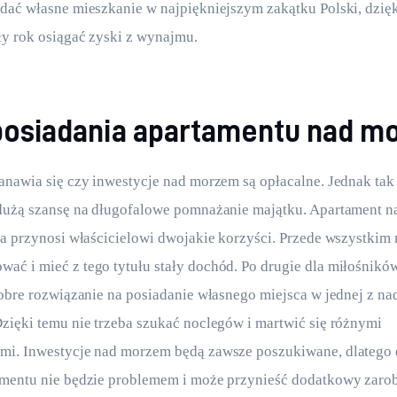
dać własne mieszkanie w najpiękniejszym zakątku Polski, dzię
y rok osiągać zyski z wynajmu.
 posiadania apartamentu nad 
anawia się czy inwestycje nad morzem są opłacalne. Jednak ta
 dużą szansę na długofalowe pomnażanie majątku. Apartament 
ra przynosi właścicielowi dwojakie korzyści. Przede wszystkim
ć i mieć z tego tytułu stały dochód. Po drugie dla miłośników
dobre rozwiązanie na posiadanie własnego miejsca w jednej z n
zięki temu nie trzeba szukać noclegów i martwić się różnymi 
mi. Inwestycje nad morzem będą zawsze poszukiwane, dlatego 
amentu nie będzie problemem i może przynieść dodatkowy zaro