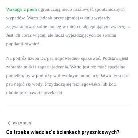
Wakacje z psem
 ograniczają nieco możliwość spontanicznych 
wypadów. Warto jednak przynajmniej w dniu wyjazdy 
zagwarantować sobie nocleg w miejscu akceptującym zwierzęta. 
Jest ich coraz więcej, ale ludzi wyjeżdżających ze swoimi 
pupilami również.
Na podróż trzeba też psa odpowiednio spakować. Podstawą jest 
zabranie miski i zapasu jedzenia. Warto jest też mieć specjalne 
poidełko, by w podróży w dowolnym momencie łatwo było dać 
psu napić się wody. Przydadzą się też: legowisko lub koc, 
ulubione zabawki i przekąski.
Nawigacja wpisu
PREVIOUS
Co trzeba wiedzieć o ściankach prysznicowych?