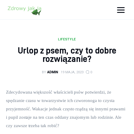
Zdrowy jak ja
Bądź zdrowy na lata!
LIFESTYLE
Zdrowie
Urlop z psem, czy to dobre
rozwiązanie?
Uroda
BY
ADMIN
19 MAJA, 2023
0
Sport
Lifestyle
Zdecydowana większość właścicieli psów potwierdzi, że 
spędzanie czasu w towarzystwie ich czworonoga to czysta 
Porady
przyjemność. Wakacje jednak często rządzą się innymi prawami 
i pupil zostaje na ten czas oddany znajomym lub rodzinie. Ale 
Kontakt
czy zawsze trzeba tak robić?