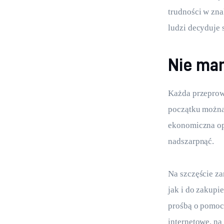
trudności w zna
ludzi decyduje 
Nie ma
Każda przeprowa
początku można 
ekonomiczna opc
nadszarpnąć.
Na szczęście z
jak i do zakupi
prośbą o pomoc 
internetowe, na