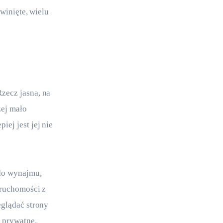
winięte, wielu 
zecz jasna, na 
ej mało 
ej jest jej nie 
do wynajmu, 
eruchomości z 
glądać strony 
y prywatne.