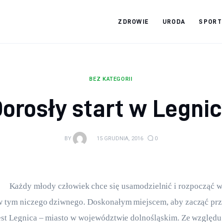
ZDROWIE
URODA
SPORT
Zdrowy jak ja
Bądź zdrowy na lata!
BEZ KATEGORII
orosły start w Legni
BY
15 GRUDNIA, 2016
0
Każdy młody człowiek chce się usamodzielnić i rozpocząć wł
 w tym niczego dziwnego. Doskonałym miejscem, aby zacząć pr
est Legnica – miasto w województwie dolnośląskim. Ze względu