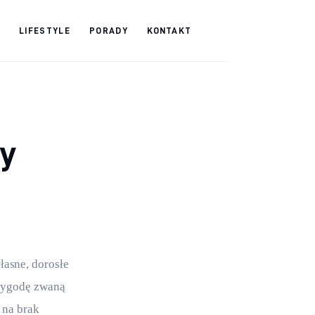
LIFESTYLE
PORADY
KONTAKT
cy
asne, dorosłe 
zygodę zwaną 
 na brak 