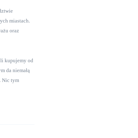
dztwie 
ych miastach. 
rażu oraz 
li kupujemy od 
ym da niemałą 
 Nic tym 