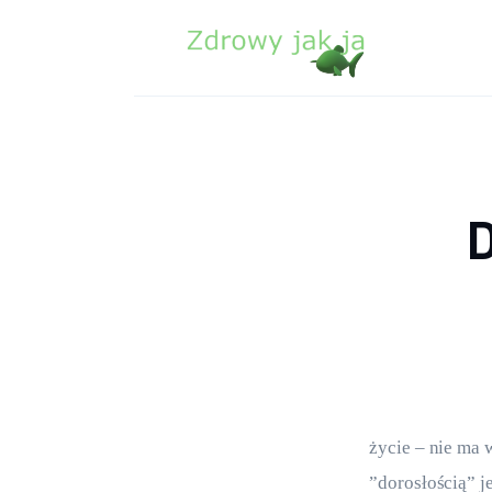
Zdrowie
Uroda
Sport
Lifestyle
D
Porady
Kontakt
życie – nie ma
”dorosłością” j