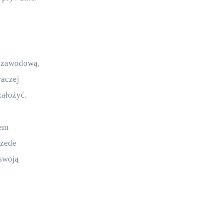
ę zawodową, 
aczej 
założyć.
em 
zede 
swoją 