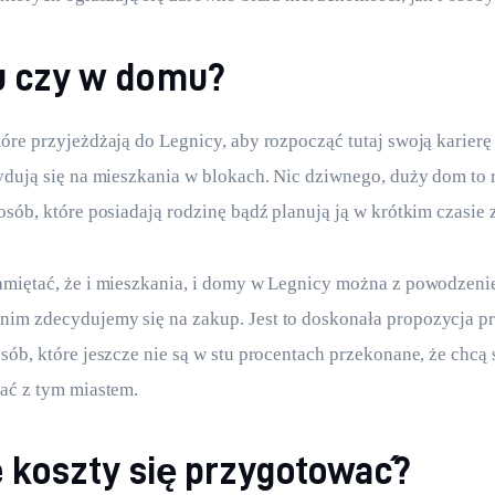
u czy w domu?
óre przyjeżdżają do Legnicy, aby rozpocząć tutaj swoją karier
ydują się na mieszkania w blokach. Nic dziwnego, duży dom to r
osób, które posiadają rodzinę bądź planują ją w krótkim czasie 
amiętać, że i mieszkania, i domy w Legnicy można z powodzeni
im zdecydujemy się na zakup. Jest to doskonała propozycja pr
sób, które jeszcze nie są w stu procentach przekonane, że chcą 
ać z tym miastem.
e koszty się przygotować?