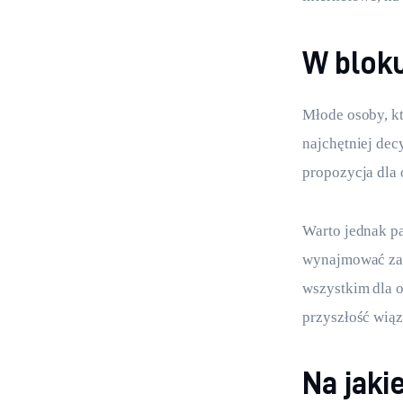
W blok
Młode osoby, kt
najchętniej dec
propozycja dla 
Warto jednak p
wynajmować zan
wszystkim dla o
przyszłość wiąz
Na jaki