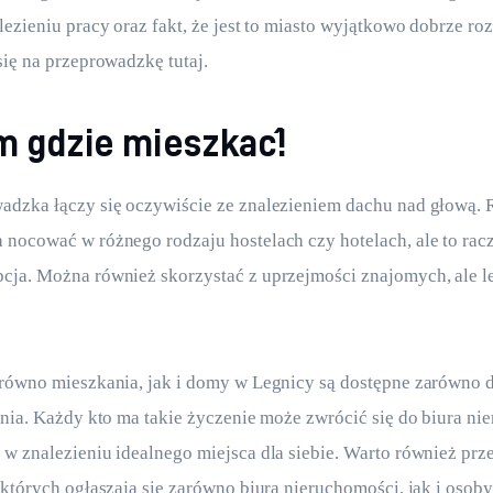
lezieniu pracy oraz fakt, że jest to miasto wyjątkowo dobrze roz
się na przeprowadzkę tutaj.
m gdzie mieszkać!
dzka łączy się oczywiście ze znalezieniem dachu nad głową. R
nocować w różnego rodzaju hostelach czy hotelach, ale to racz
ja. Można również skorzystać z uprzejmości znajomych, ale lepi
arówno mieszkania, jak i domy w Legnicy są dostępne zarówno 
enia. Każdy kto ma takie życzenie może zwrócić się do biura ni
w znalezieniu idealnego miejsca dla siebie. Warto również prze
 których ogłaszają się zarówno biura nieruchomości, jak i osob