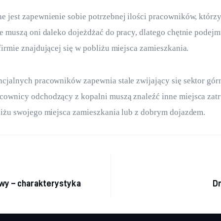
 jest zapewnienie sobie potrzebnej ilości pracowników, którz
ie muszą oni daleko dojeżdżać do pracy, dlatego chętnie podejm
firmie znajdującej się w pobliżu miejsca zamieszkania.
cjalnych pracowników zapewnia stale zwijający się sektor gór
cownicy odchodzący z kopalni muszą znaleźć inne miejsca zatr
liżu swojego miejsca zamieszkania lub z dobrym dojazdem.
cja wpisu
y – charakterystyka
Dr