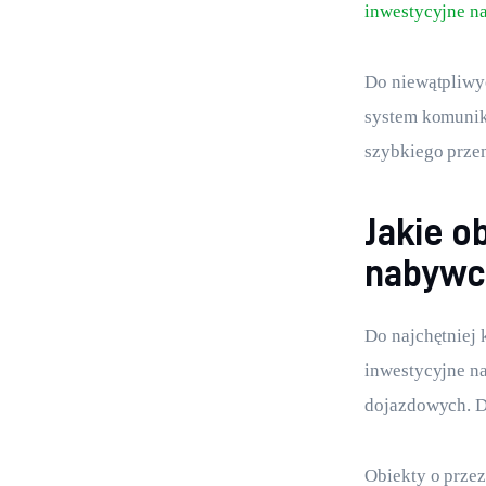
inwestycyjne n
Do niewątpliwyc
system komunika
szybkiego prze
Jakie o
nabyw
Do najchętniej
inwestycyjne na
dojazdowych. D
Obiekty o prze