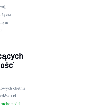
wój, 
 życia 
nnym 
u.
hcących
ność
lowych chętnie 
lędów. Od 
eruchomości 