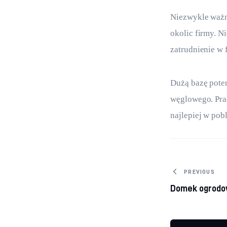
Niezwykle ważne
okolic firmy. N
zatrudnienie w 
Dużą bazę poten
węglowego. Pra
najlepiej w pob
Nawiga
PREVIOUS
Domek ogrodow