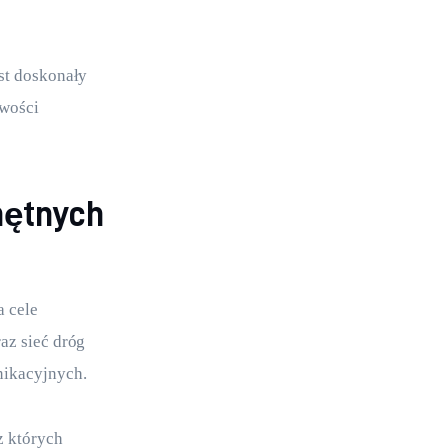
st doskonały 
wości 
hętnych
 cele 
az sieć dróg 
nikacyjnych.
 których 