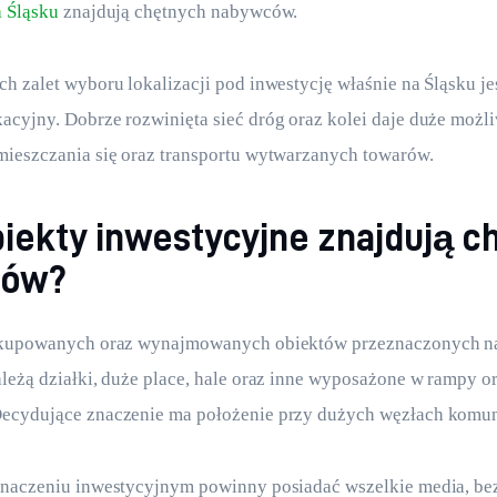
a Śląsku
 znajdują chętnych nabywców.
h zalet wyboru lokalizacji pod inwestycję właśnie na Śląsku je
cyjny. Dobrze rozwinięta sieć dróg oraz kolei daje duże możli
mieszczania się oraz transportu wytwarzanych towarów.
biekty inwestycyjne znajdują c
ców?
 kupowanych oraz wynajmowanych obiektów przeznaczonych na
leżą działki, duże place, hale oraz inne wyposażone w rampy or
ecydujące znaczenie ma położenie przy dużych węzłach komu
znaczeniu inwestycyjnym powinny posiadać wszelkie media, bez