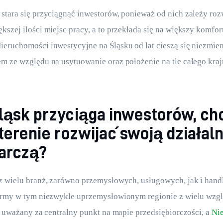
stara się przyciągnąć inwestorów, ponieważ od nich zależy roz
kszej ilości miejsc pracy, a to przekłada się na większy komfort
eruchomości inwestycyjne na Śląsku od lat cieszą się niezmie
m ze względu na usytuowanie oraz położenie na tle całego kraj
ląsk przyciąga inwestorów, c
terenie rozwijać swoją działal
arczą?
z wielu branż, zarówno przemysłowych, usługowych, jak i hand
firmy w tym niezwykle uprzemysłowionym regionie z wielu wzg
on uważany za centralny punkt na mapie przedsiębiorczości, a 
Ni