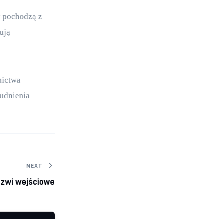
y pochodzą z 
ują 
nictwa 
udnienia 
NEXT
zwi wejściowe