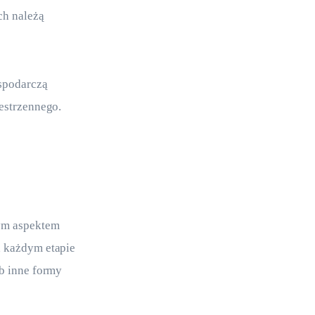
ch należą 
spodarczą 
zestrzennego.
ym aspektem 
a każdym etapie 
b inne formy 