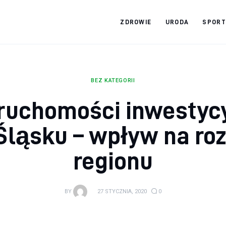
ZDROWIE
URODA
SPORT
Zdrowy jak ja
Bądź zdrowy na lata!
BEZ KATEGORII
ruchomości inwestyc
Śląsku – wpływ na ro
regionu
BY
27 STYCZNIA, 2020
0