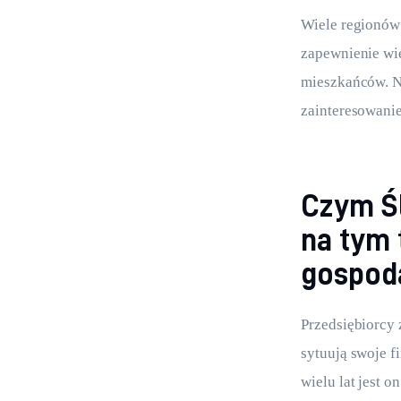
Wiele regionów 
zapewnienie wię
mieszkańców. Ni
zainteresowanie
Czym Ś
na tym 
gospod
Przedsiębiorcy 
sytuują swoje 
wielu lat jest 