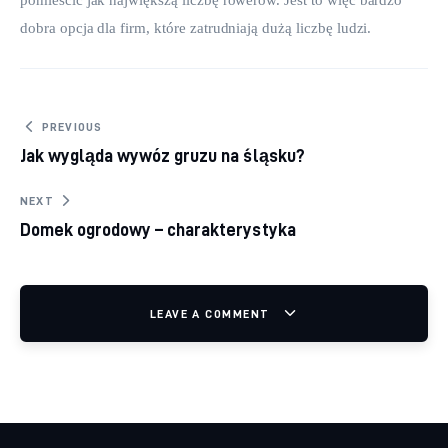
pomieścić jak największą liczbę rowerów. Jest to więc bardzo 
dobra opcja dla firm, które zatrudniają dużą liczbę ludzi.
Nawigacja wpisu
PREVIOUS
Jak wygląda wywóz gruzu na śląsku?
NEXT
Domek ogrodowy – charakterystyka
LEAVE A COMMENT