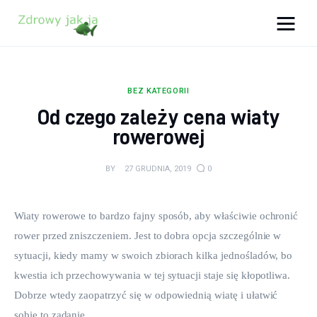
Zdrowy jak ja
Bądź zdrowy na lata!
BEZ KATEGORII
Zdrowie
Od czego zależy cena wiaty
rowerowej
Uroda
BY
27 GRUDNIA, 2019
0
Sport
Lifestyle
Wiaty rowerowe to bardzo fajny sposób, aby właściwie ochronić 
rower przed zniszczeniem. Jest to dobra opcja szczególnie w 
Porady
sytuacji, kiedy mamy w swoich zbiorach kilka jednośladów, bo 
kwestia ich przechowywania w tej sytuacji staje się kłopotliwa. 
Kontakt
Dobrze wtedy zaopatrzyć się w odpowiednią wiatę i ułatwić 
sobie to zadanie.