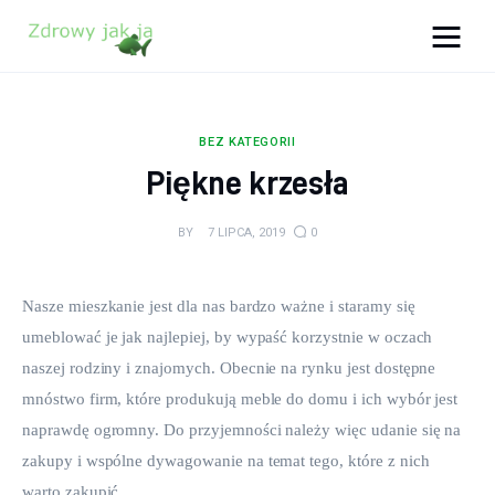
Zdrowy jak ja
Bądź zdrowy na lata!
BEZ KATEGORII
Zdrowie
Piękne krzesła
Uroda
BY
7 LIPCA, 2019
0
Sport
Nasze mieszkanie jest dla nas bardzo ważne i staramy się 
Lifestyle
umeblować je jak najlepiej, by wypaść korzystnie w oczach 
naszej rodziny i znajomych. Obecnie na rynku jest dostępne 
Porady
mnóstwo firm, które produkują meble do domu i ich wybór jest 
naprawdę ogromny. Do przyjemności należy więc udanie się na 
Kontakt
zakupy i wspólne dywagowanie na temat tego, które z nich 
warto zakupić.