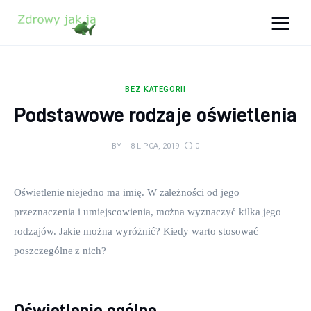
Zdrowy jak ja
Bądź zdrowy na lata!
BEZ KATEGORII
Zdrowie
Podstawowe rodzaje oświetlenia
Uroda
BY
8 LIPCA, 2019
0
Sport
Oświetlenie niejedno ma imię. W zależności od jego 
Lifestyle
przeznaczenia i umiejscowienia, można wyznaczyć kilka jego 
rodzajów. Jakie można wyróżnić? Kiedy warto stosować 
Porady
poszczególne z nich?
Kontakt
Oświetlenie ogólne