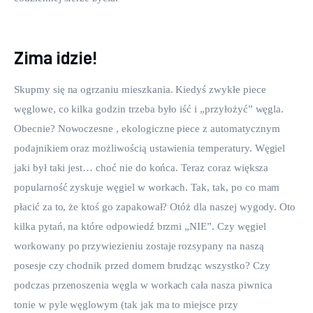
Zima idzie!
Skupmy się na ogrzaniu mieszkania. Kiedyś zwykłe piece 
węglowe, co kilka godzin trzeba było iść i „przyłożyć” węgla. 
Obecnie? Nowoczesne , ekologiczne piece z automatycznym 
podajnikiem oraz możliwością ustawienia temperatury. Węgiel 
jaki był taki jest… choć nie do końca. Teraz coraz większa 
popularność zyskuje węgiel w workach. Tak, tak, po co mam 
płacić za to, że ktoś go zapakował? Otóż dla naszej wygody. Oto 
kilka pytań, na które odpowiedź brzmi „NIE”. Czy węgiel 
workowany po przywiezieniu zostaje rozsypany na naszą 
posesje czy chodnik przed domem brudząc wszystko? Czy 
podczas przenoszenia węgla w workach cała nasza piwnica 
tonie w pyle węglowym (tak jak ma to miejsce przy 