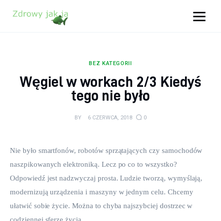
Zdrowy jak ja
Bądź zdrowy na lata!
BEZ KATEGORII
Zdrowie
Węgiel w workach 2/3 Kiedyś
tego nie było
Uroda
BY
6 CZERWCA, 2018
0
Sport
Lifestyle
Nie było smartfonów, robotów sprzątających czy samochodów 
naszpikowanych elektroniką. Lecz po co to wszystko? 
Porady
Odpowiedź jest nadzwyczaj prosta. Ludzie tworzą, wymyślają, 
modernizują urządzenia i maszyny w jednym celu. Chcemy 
Kontakt
ułatwić sobie życie. Można to chyba najszybciej dostrzec w 
codziennej sferze życia.