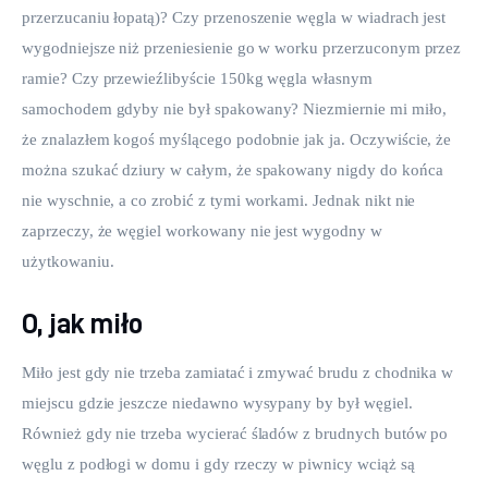
przerzucaniu łopatą)? Czy przenoszenie węgla w wiadrach jest 
wygodniejsze niż przeniesienie go w worku przerzuconym przez 
ramie? Czy przewieźlibyście 150kg węgla własnym 
samochodem gdyby nie był spakowany? Niezmiernie mi miło, 
że znalazłem kogoś myślącego podobnie jak ja. Oczywiście, że 
można szukać dziury w całym, że spakowany nigdy do końca 
nie wyschnie, a co zrobić z tymi workami. Jednak nikt nie 
zaprzeczy, że węgiel workowany nie jest wygodny w 
użytkowaniu.
O, jak miło
Miło jest gdy nie trzeba zamiatać i zmywać brudu z chodnika w 
miejscu gdzie jeszcze niedawno wysypany by był węgiel. 
Również gdy nie trzeba wycierać śladów z brudnych butów po 
węglu z podłogi w domu i gdy rzeczy w piwnicy wciąż są 