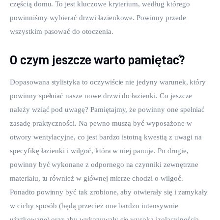
częścią domu. To jest kluczowe kryterium, według którego 
powinniśmy wybierać drzwi łazienkowe. Powinny przede 
wszystkim pasować do otoczenia.
O czym jeszcze warto pamiętać?
Dopasowana stylistyka to oczywiście nie jedyny warunek, który 
powinny spełniać nasze nowe drzwi do łazienki. Co jeszcze 
należy wziąć pod uwagę? Pamiętajmy, że powinny one spełniać 
zasadę praktyczności. Na pewno muszą być wyposażone w 
otwory wentylacyjne, co jest bardzo istotną kwestią z uwagi na 
specyfikę łazienki i wilgoć, która w niej panuje. Po drugie, 
powinny być wykonane z odpornego na czynniki zewnętrzne 
materiału, tu również w głównej mierze chodzi o wilgoć. 
Ponadto powinny być tak zrobione, aby otwierały się i zamykały 
w cichy sposób (będą przecież one bardzo intensywnie 
użytkowane) oraz aby wykazywały się wysoką izolacyjnością 