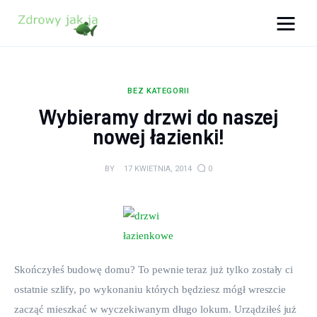
Zdrowy jak ja
Bądź zdrowy na lata!
BEZ KATEGORII
Zdrowie
Wybieramy drzwi do naszej
nowej łazienki!
Uroda
BY
17 KWIETNIA, 2014
0
Sport
Lifestyle
Porady
Skończyłeś budowę domu? To pewnie teraz już tylko zostały ci 
Kontakt
ostatnie szlify, po wykonaniu których będziesz mógł wreszcie 
zacząć mieszkać w wyczekiwanym długo lokum. Urządziłeś już 